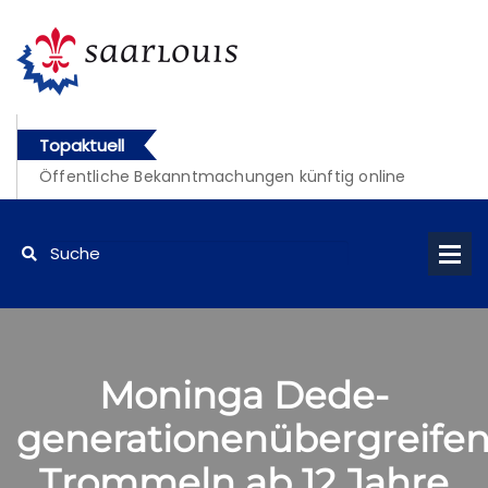
Topaktuell
Öffentliche Bekanntmachungen künftig online
abrufbar
Moninga Dede-
generationenübergreife
Trommeln ab 12 Jahre