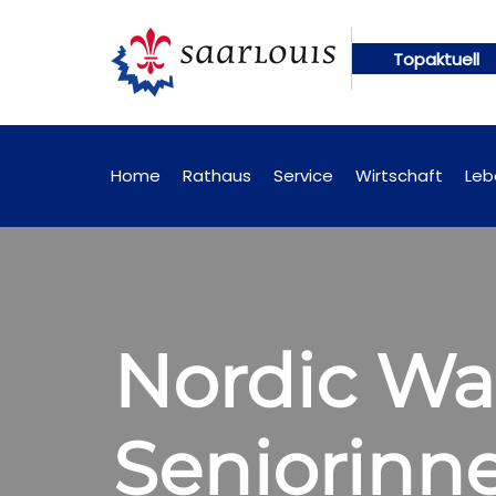
Topaktuell
abrufbar
Öffentliche Bekanntmachungen künftig o
Home
Rathaus
Service
Wirtschaft
Leb
Nordic Wal
Seniorinn