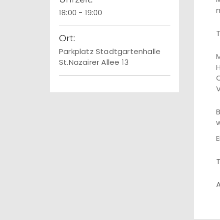
n
18:00 - 19:00
T
Ort:
Parkplatz Stadtgartenhalle
M
St.Nazairer Allee 13
H
O
V
B
w
E
T
A