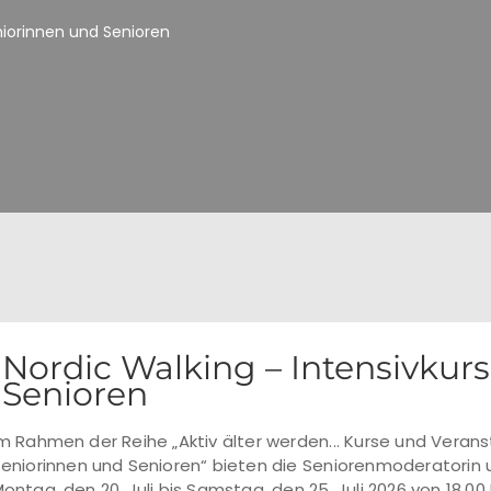
eniorinnen und Senioren
Nordic Walking – Intensivkurs
Senioren
m Rahmen der Reihe „Aktiv älter werden... Kurse und Verans
eniorinnen und Senioren“ bieten die Seniorenmoderatorin u
ontag, den 20. Juli bis Samstag, den 25. Juli 2026 von 18.00