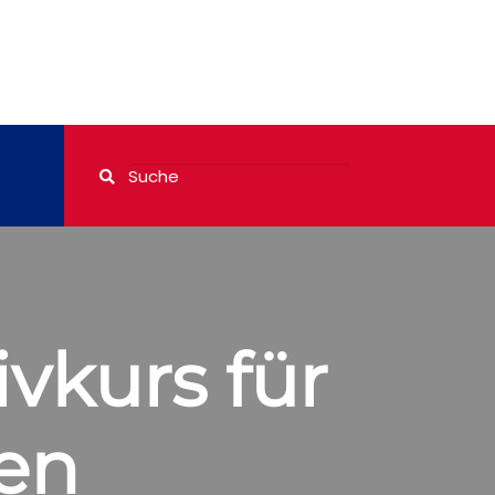
vkurs für
en