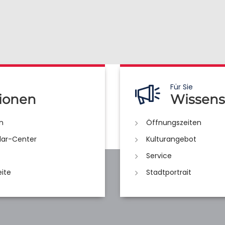
Für Sie
ionen
Wissens
n
Öffnungszeiten
lar-Center
Kulturangebot
Service
eite
Stadtportrait