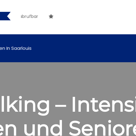
nline abrufbar
en In Saarlouis
king – Intensi
en und Senior