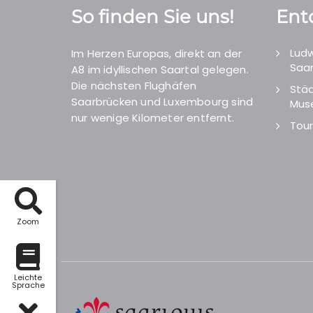
So finden Sie uns!
Ent
Ludw
Im Herzen Europas, direkt an der
Saar
A8 im idyllischen Saartal gelegen.
Die nächsten Flughäfen
Städ
Saarbrücken und Luxembourg sind
Mus
nur wenige Kilometer entfernt.
Tour
Zoom
Leichte
Sprache