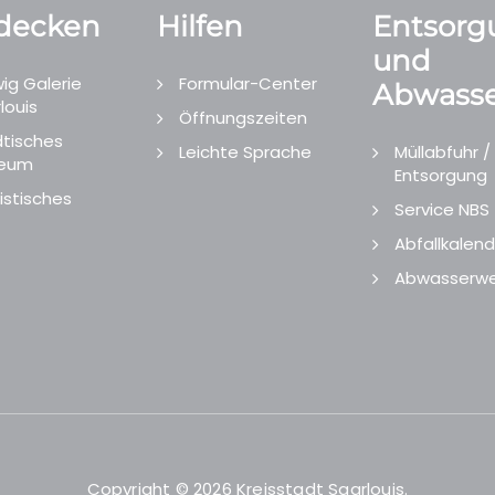
decken
Hilfen
Entsorg
und
ig Galerie
Formular-Center
Abwasse
louis
Öffnungszeiten
tisches
Leichte Sprache
Müllabfuhr /
eum
Entsorgung
istisches
Service NBS
Abfallkalend
Abwasserwe
Copyright © 2026 Kreisstadt Saarlouis.