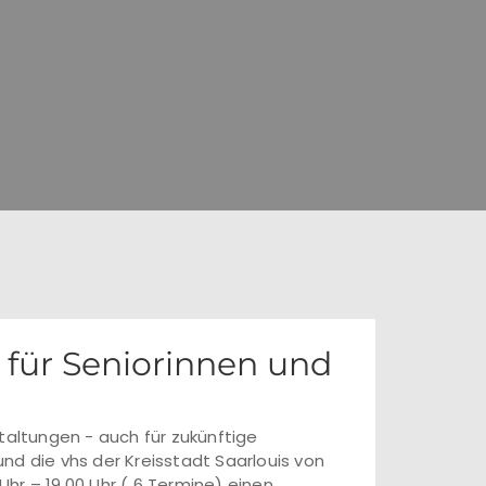
 für Seniorinnen und
taltungen - auch für zukünftige
nd die vhs der Kreisstadt Saarlouis von
 Uhr – 19.00 Uhr ( 6 Termine) einen