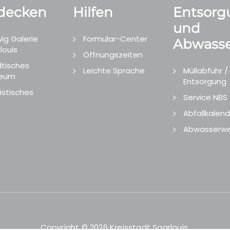
decken
Hilfen
Entsorg
und
ig Galerie
Formular-Center
Abwasse
louis
Öffnungszeiten
tisches
Leichte Sprache
Müllabfuhr /
eum
Entsorgung
istisches
Service NBS
Abfallkalend
Abwasserwe
Copyright © 2026 Kreisstadt Saarlouis.