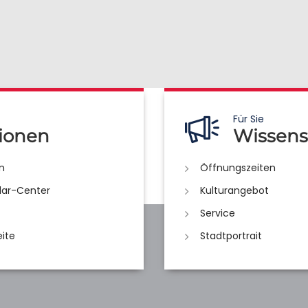
Für Sie
ionen
Wissens
n
Öffnungszeiten
lar-Center
Kulturangebot
Service
eite
Stadtportrait