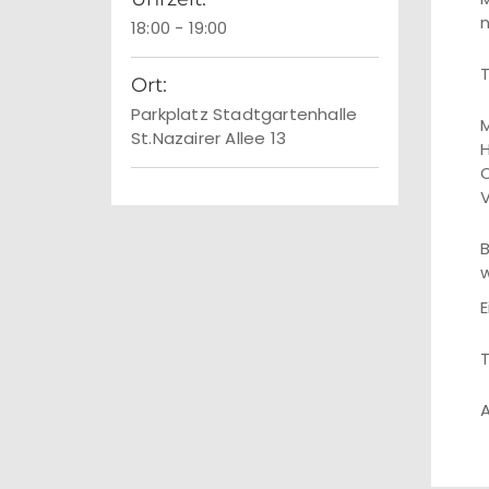
n
18:00 - 19:00
T
Ort:
Parkplatz Stadtgartenhalle
M
St.Nazairer Allee 13
H
O
V
B
w
E
T
A