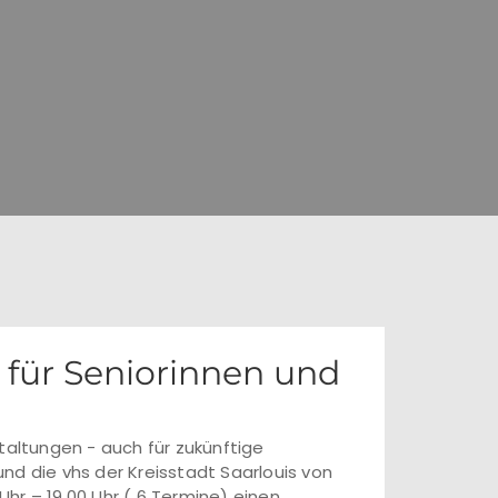
 für Seniorinnen und
taltungen - auch für zukünftige
nd die vhs der Kreisstadt Saarlouis von
 Uhr – 19.00 Uhr ( 6 Termine) einen