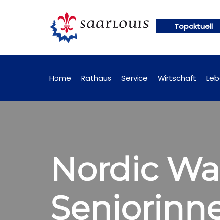
Topaktuell
en künftig online abrufbar
Öffentliche Bekanntm
Home
Rathaus
Service
Wirtschaft
Leb
Nordic Wal
Seniorinn