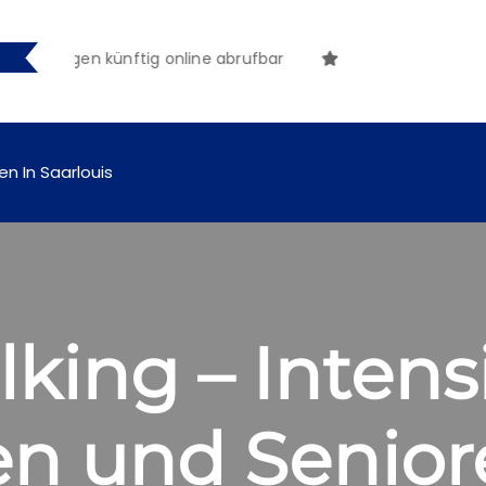
achungen künftig online abrufbar
en In Saarlouis
king – Intensi
en und Senior