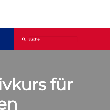
vkurs für
en