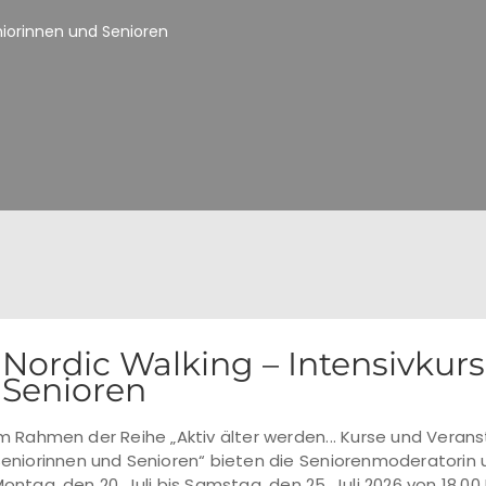
eniorinnen und Senioren
Nordic Walking – Intensivkurs
Senioren
m Rahmen der Reihe „Aktiv älter werden... Kurse und Verans
eniorinnen und Senioren“ bieten die Seniorenmoderatorin u
ontag, den 20. Juli bis Samstag, den 25. Juli 2026 von 18.00