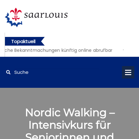
Topaktuell
liche Bekanntmachungen künftig online abrufbar
Nordic Walking –
Intensivkurs für
Seniorinnen und