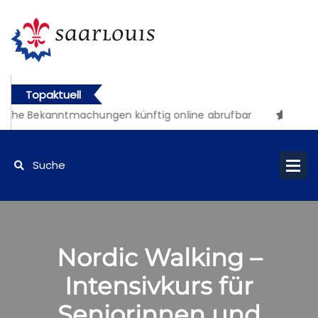
Topaktuell
iche Bekanntmachungen künftig online abrufbar
Nordic Walking –
Intensivkurs für
Seniorinnen und