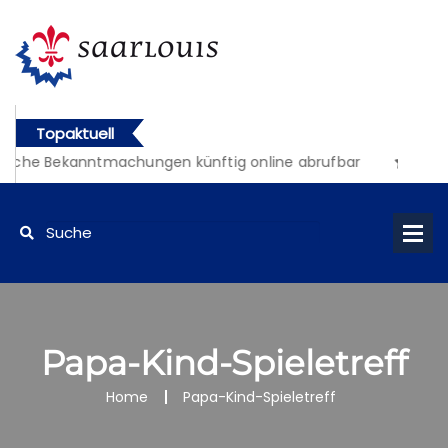
Topaktuell
liche Bekanntmachungen künftig online abrufbar
Papa-Kind-Spieletreff
Home
Papa-Kind-Spieletreff