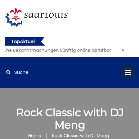
Topaktuell
liche Bekanntmachungen künftig online abrufbar
Rock Classic with DJ
Meng
Home
Rock Classic with DJ Meng