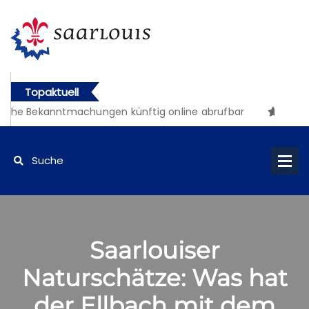
Topaktuell
iche Bekanntmachungen künftig online abrufbar
Saarlouiser
Naturschätze: Was hat
der Ellbach mit dem