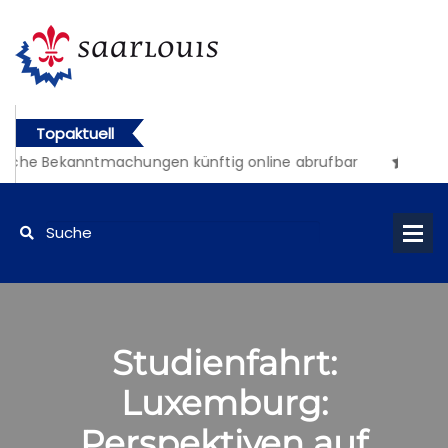
Topaktuell
iche Bekanntmachungen künftig online abrufbar
Studienfahrt:
Luxemburg:
Perspektiven auf