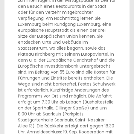
zu hinterfragen. In der Mittagspause ist Zeit für
den Besuch eines Restaurants in der Stadt
oder für den Verzehr mitgebrachter
Verpflegung. Am Nachmittag lernen Sie
Luxemburg beim Rundgang Luxemburg, eine
europäische Hauptstadt als einen der drei
Sitze der Europäischen Union kennen. Sie
entdecken Orte und Gebäude im
Stadtzentrum, wo alles begann, sowie das
Plateau Kirchberg mit seinem Europaviertel, in
dem u. a. der Europäische Gerichtshof und die
Europäische Investitionsbank untergebracht
sind. Im Beitrag von 55 Euro sind alle Kosten für
Führungen und Eintritte bereits enthalten. Die
Wege sind nicht barrierefrei. Festes Schuhwerk
ist erforderlich. Kurzfristige Änderungen des
Programms vor Ort sind möglich. Die Abfahrt
erfolgt um 7.30 Uhr ab Lebach (Bushaltestelle
an der Sporthalle, Dillinger Straße) und um
8.00 Uhr ab Saarlouis (Parkplatz
Stadtgartenhalle Saarlouis, Saint-Nazairer-
Allee 13). Die Rückkehr erfolgt dort gegen 18.30
Uhr. Anmeldeschluss: 19. Sep. Kooperation mit