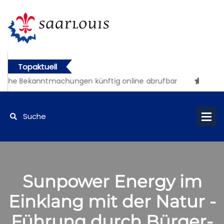
Topaktuell
iche Bekanntmachungen künftig online abrufbar
Sunpower Energy im
Einklang mit der Natur -
Führung durch Bürger-