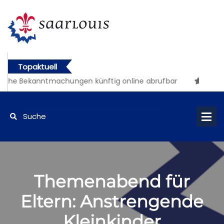
Topaktuell
iche Bekanntmachungen künftig online abrufbar
Themenabend für
Eltern: Anstrengende
Kleinkinder