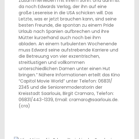
Zusammenleben mit ihrem Sohn. Und dann ist
da noch Edwards Verlag, der ihn auf eine
große Lesereise in die USA schicken will. Das
Letzte, was er jetzt brauchen kann, sind seine
besten Freunde, die spontan zu einem Pride
Urlaub nach Spanien aufbrechen und ihre
Mütter kurzerhand auch noch bei ihm
abladen. An einem turbulenten Wochenende
muss Edward seine aufstrebende Karriere und
die Betreuung von vier exzentrischen,
streitlustigen und vollkommen
unterschiedlichen Damen unter einen Hut
bringen.“ Nähere Informationen erteilt das Kino
“Capitol Movie World” unter Telefon: 06831/
2345 und die Seniorenmoderatorin der
Kreisstadt Saarlouis, Birgit Cramaro, Telefon:
06831/443-1339, Email: cramaro@saarlouis.de.
(cra)