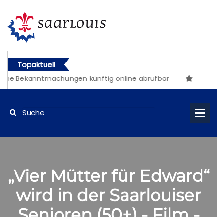
Topaktuell
che Bekanntmachungen künftig online abrufbar
„Vier Mütter für Edward“
wird in der Saarlouiser
Senioren (50+) - Film -