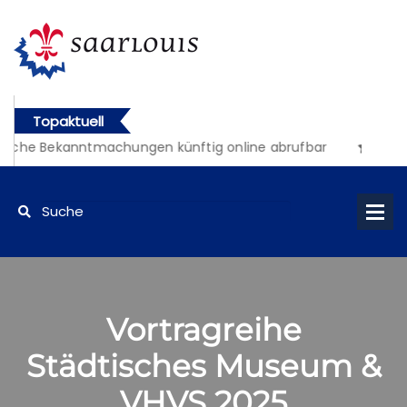
Topaktuell
liche Bekanntmachungen künftig online abrufbar
Vortragreihe
Städtisches Museum &
VHVS 2025