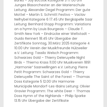
Banks – Jay Bocook Kategorie 3 17.00 Uhr
Junges Blasorchester an der Marienschule
Leitung: Alexander Degel Programm: Der gute
Mottel – Martin S. Schmitt Festivo – Vaclav
Nelhybel Kategorie 6 17.45 Uhr Bergkapelle Saar
Leitung: Bernhard Stopp Programm: Variations
on a hymn by Louis Bourgeois – Claude T.
Smith New York – Eindrücke einer Weltstadt –
Guido Rennert 18.45 Uhr Übergabe der
Zertifikate Sonntag, 30.März 2025 Kategorie 4
10.00 Uhr Verein der Musikfreunde Hülzweiler
e.V. Leitung: Tassilo Welsch Programm:
Schwarzes Gold – Thierry Deleruyelle Night
Birds – Thiemo Krass 11.00 Uhr Musikverein 1891
„Harmonie“ Saarwellingen e.V. Leitung: Pierre
Petit Programm: Schwarzes Gold – Thierry
Deleruyelle The Saint of the Forest – Thomas
Doss Kategorie 5 12.00 Uhr Harmonie
Municipale Mondorf-Les-Bains Leitung: Olivier
Gravier Programm: The white Deer – Thomas
Doss Hymn of the Highlands – Philip Sparke
13.15 Uhr Übergabe der Zertifikate