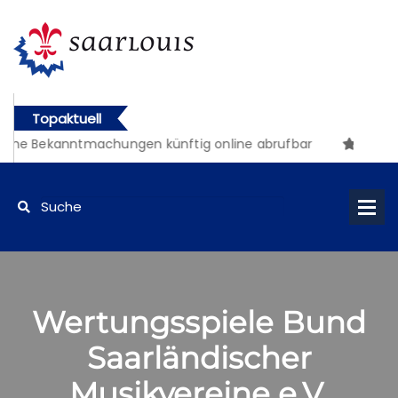
Topaktuell
iche Bekanntmachungen künftig online abrufbar
Wertungsspiele Bund
Saarländischer
Musikvereine e.V.