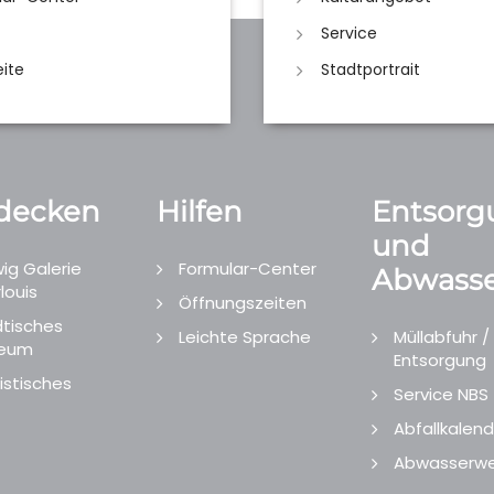
Service
eite
Stadtportrait
decken
Hilfen
Entsorg
und
ig Galerie
Formular-Center
Abwasse
louis
Öffnungszeiten
tisches
Leichte Sprache
Müllabfuhr /
eum
Entsorgung
istisches
Service NBS
Abfallkalend
Abwasserwe