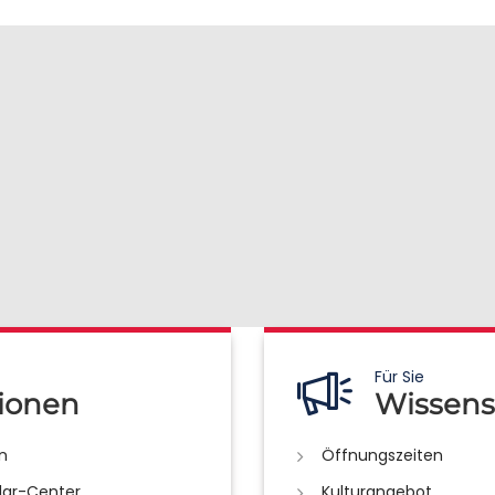
Für Sie
ionen
Wissens
n
Öffnungszeiten
lar-Center
Kulturangebot