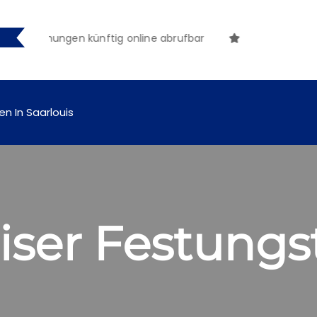
nntmachungen künftig online abrufbar
en In Saarlouis
uiser Festung