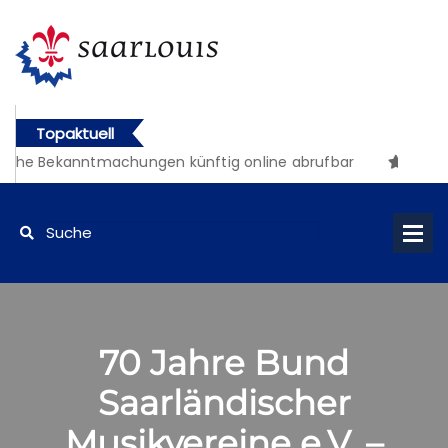
Topaktuell
iche Bekanntmachungen künftig online abrufbar
70 Jahre Bund
Saarländischer
Musikvereine e.V. –