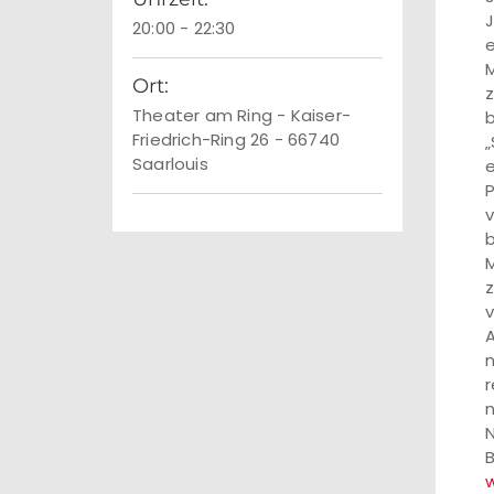
J
20:00 - 22:30
e
M
Ort:
z
Theater am Ring - Kaiser-
b
Friedrich-Ring 26 - 66740
„
Saarlouis
e
P
v
b
M
z
v
A
n
r
n
N
B
w