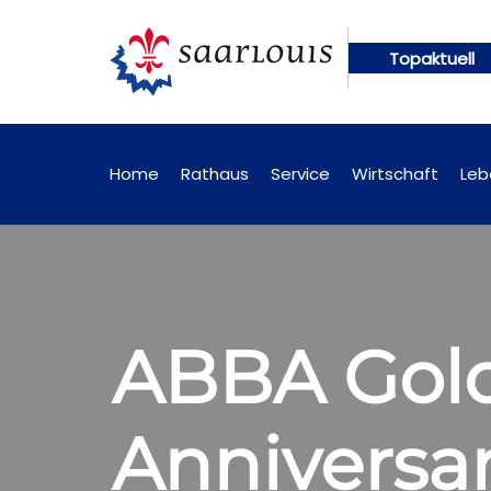
Topaktuell
ngen künftig online abrufbar
Öffentliche Bekann
Home
Rathaus
Service
Wirtschaft
Leb
ABBA Gold
Anniversar