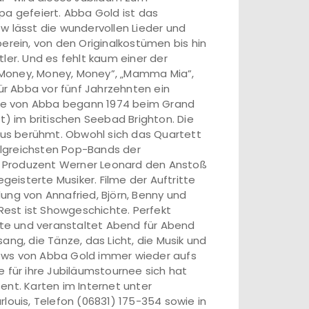
pa gefeiert. Abba Gold ist das
w lässt die wundervollen Lieder und
erein, von den Originalkostümen bis hin
r. Und es fehlt kaum einer der
, „Money, Money, Money”, „Mamma Mia”,
für Abba vor fünf Jahrzehnten ein
iere von Abba begann 1974 beim Grand
t) im britischen Seebad Brighton. Die
us berühmt. Obwohl sich das Quartett
folgreichsten Pop-Bands der
d Produzent Werner Leonard den Anstoß
isterte Musiker. Filme der Auftritte
ung von Annafried, Björn, Benny und
 Rest ist Showgeschichte. Perfekt
te und veranstaltet Abend für Abend
ang, die Tänze, das Licht, die Musik und
ows von Abba Gold immer wieder aufs
e für ihre Jubiläumstournee sich hat
ent. Karten im Internet unter
louis, Telefon (06831) 175-354 sowie in