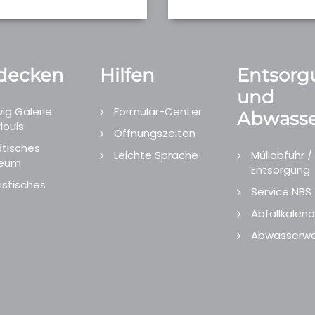
decken
Hilfen
Entsorg
und
ig Galerie
Formular-Center
Abwasse
louis
Öffnungszeiten
tisches
Leichte Sprache
Müllabfuhr /
eum
Entsorgung
istisches
Service NBS
Abfallkalend
Abwasserwe