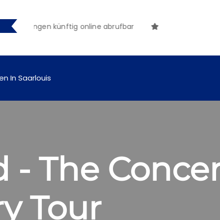
tmachungen künftig online abrufbar
en In Saarlouis
 - The Concer
y Tour