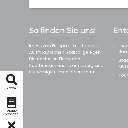
So finden Sie uns!
Ent
Ludw
Im Herzen Europas, direkt an der
Saar
A8 im idyllischen Saartal gelegen.
Die nächsten Flughäfen
Städ
Saarbrücken und Luxembourg sind
Mus
nur wenige Kilometer entfernt.
Tour
Zoom
Leichte
Sprache