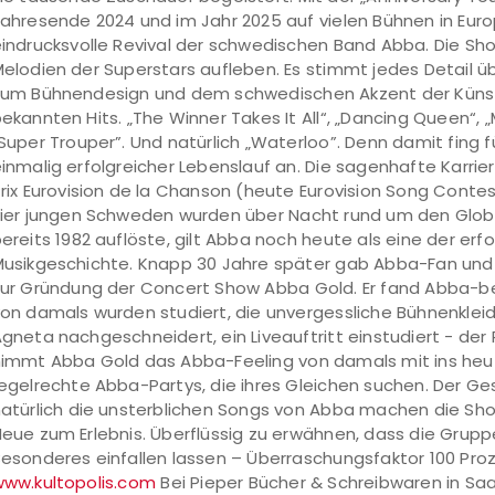
ahresende 2024 und im Jahr 2025 auf vielen Bühnen in Euro
indrucksvolle Revival der schwedischen Band Abba. Die Sho
elodien der Superstars aufleben. Es stimmt jedes Detail üb
um Bühnendesign und dem schwedischen Akzent der Künstle
ekannten Hits. „The Winner Takes It All“, „Dancing Queen“
Super Trouper”. Und natürlich „Waterloo”. Denn damit fing 
inmalig erfolgreicher Lebenslauf an. Die sagenhafte Karr
rix Eurovision de la Chanson (heute Eurovision Song Contes
ier jungen Schweden wurden über Nacht rund um den Glob
ereits 1982 auflöste, gilt Abba noch heute als eine der er
usikgeschichte. Knapp 30 Jahre später gab Abba-Fan un
ur Gründung der Concert Show Abba Gold. Er fand Abba-bege
on damals wurden studiert, die unvergessliche Bühnenkleid
gneta nachgeschneidert, ein Liveauftritt einstudiert - der
immt Abba Gold das Abba-Feeling von damals mit ins heu
egelrechte Abba-Partys, die ihres Gleichen suchen. Der Ges
atürlich die unsterblichen Songs von Abba machen die Sh
eue zum Erlebnis. Überflüssig zu erwähnen, dass die Grupp
esonderes einfallen lassen – Überraschungsfaktor 100 Proz
ww.kultopolis.com
Bei Pieper Bücher & Schreibwaren in Saar