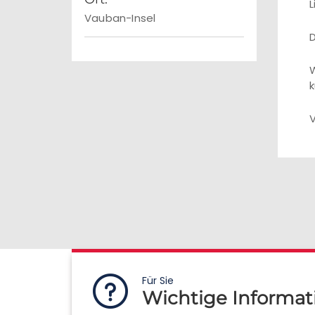
L
Vauban-Insel
D
W
k
V
Für Sie
Wichtige Informat