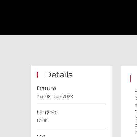
Details
Datum
H
Do, 08. Jun 2023
D
n
E
Uhrzeit:
D
17:00
p
P
Ort: