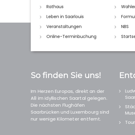
Rathaus
Wahle
Leben in Saarlouis
Formu
Veranstaltungen
NBS
Online-Terminbuchung
Starts
So finden Sie uns!
Ent
Ludw
Im Herzen Europas, direkt an der
Saar
A8 im idyllischen Saartal gelegen.
Die nächsten Flughäfen
Städ
Saarbrücken und Luxembourg sind
Mus
nur wenige Kilometer entfernt.
Tour