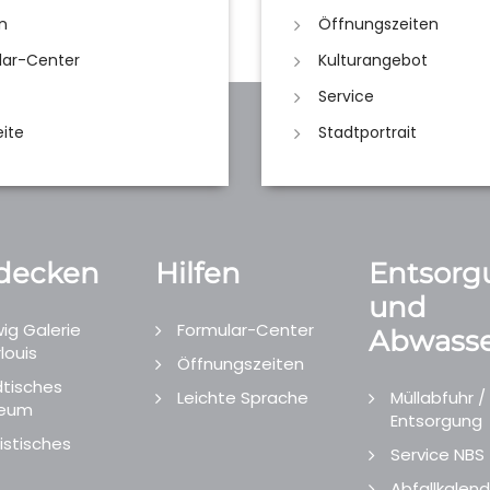
n
Öffnungszeiten
lar-Center
Kulturangebot
Service
eite
Stadtportrait
decken
Hilfen
Entsorg
und
ig Galerie
Formular-Center
Abwasse
louis
Öffnungszeiten
tisches
Leichte Sprache
Müllabfuhr /
eum
Entsorgung
istisches
Service NBS
Abfallkalend