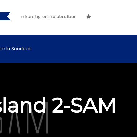
hungen künftig online abrufbar
en In Saarlouis
sland 2-SAM