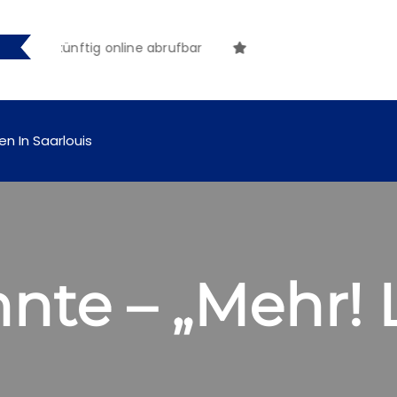
gen künftig online abrufbar
en In Saarlouis
nte – „Mehr! L