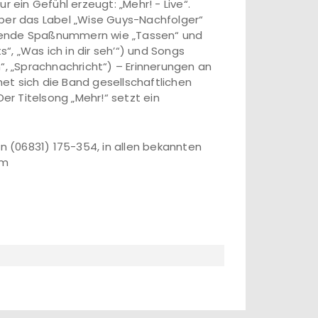
 ein Gefühl erzeugt: „Mehr! - Live“.
über das Label „Wise Guys-Nachfolger“
ißende Spaßnummern wie „Tassen“ und
s“, „Was ich in dir sehʼ“) und Songs
“, „Sprachnachricht“) – Erinnerungen an
et sich die Band gesellschaftlichen
Der Titelsong „Mehr!“ setzt ein
on (06831) 175-354, in allen bekannten
om