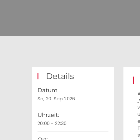
Details
Datum
A
So, 20. Sep 2026
„
w
u
Uhrzeit:
e
20:00 - 22:30
T
s
Ort: