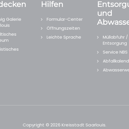
decken
Hilfen
Entsorg
und
ig Galerie
Formular-Center
Abwasse
louis
Öffnungszeiten
tisches
Leichte Sprache
Müllabfuhr /
eum
Entsorgung
istisches
Service NBS
Abfallkalend
Abwasserwe
Copyright © 2026 Kreisstadt Saarlouis.