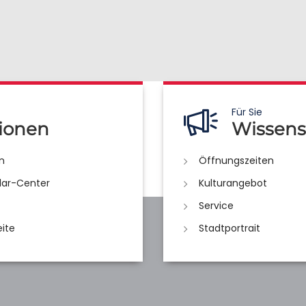
Für Sie
ionen
Wissens
n
Öffnungszeiten
lar-Center
Kulturangebot
Service
eite
Stadtportrait