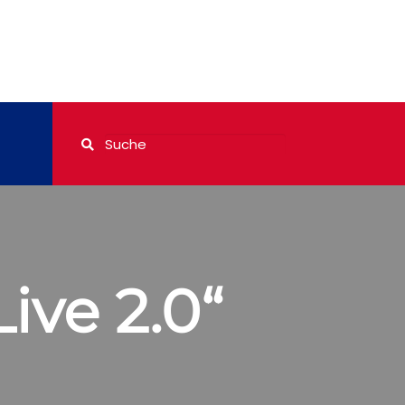
ive 2.0“