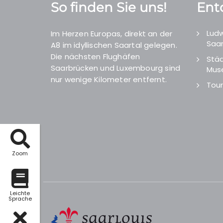
So finden Sie uns!
Ent
Ludw
Im Herzen Europas, direkt an der
Saar
A8 im idyllischen Saartal gelegen.
Die nächsten Flughäfen
Städ
Saarbrücken und Luxembourg sind
Mus
nur wenige Kilometer entfernt.
Tour
Zoom
Leichte
Sprache