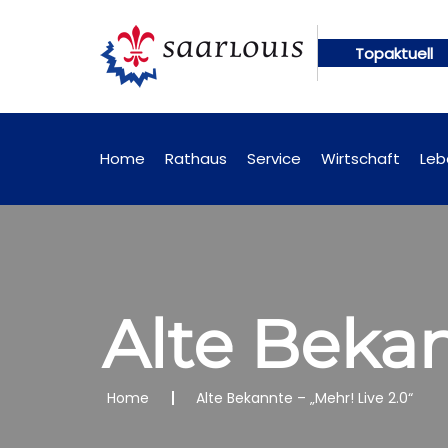
Topaktuell
nftig online abrufbar
Öffentliche Bekanntmachun
Home
Rathaus
Service
Wirtschaft
Leb
Alte Bekan
Home
Alte Bekannte – „Mehr! Live 2.0“