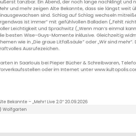
ußerst tanzbar. Ein Abend, der noch lange nachklingt und nur
ehr und mehr zeigen Alte Bekannte, dass sie längst weit 
inausgewachsen sind. Schlag auf Schlag wechseln mitre
Irgendwas ist immer“ mit gefühlvollen Balladen („Fehlt nicht
oller Leichtigkeit und Sprachwitz („Wenn manʼs einmal kann
ie besten Wise-Guys-Momente inklusive. Gleichzeitig widm
hemen wie in „Die graue Litfaßsäule“ oder „Wir sind mehr“. 
raftvolles Ausrufezeichen.
arten in Saarlouis bei Pieper Bücher & Schreibwaren, Telef
orverkaufsstellen oder im Internet unter www.kultopolis.c
) Wolfgarten