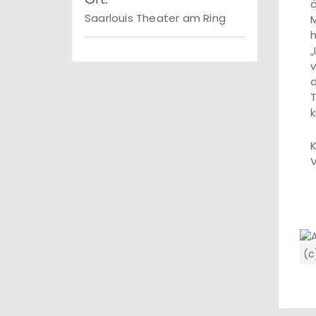
ä
Saarlouis Theater am Ring
M
h
„
v
d
T
k
K
V
(c