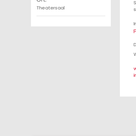
S
Theatersaal
s
I
p
D
W
w
i