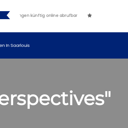
machungen künftig online abrufbar
en In Saarlouis
Perspectives"