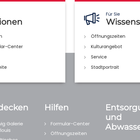
Für Sie
ionen
Wissens
n
Öffnungszeiten
lar-Center
Kulturangebot
Service
eite
Stadtportrait
decken
Hilfen
Entsorg
und
ig Galerie
Formular-Center
Abwasse
louis
Öffnungszeiten
tisches