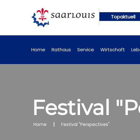
Topaktuell
gen künftig online abrufbar
Öffentliche Bekannt
Home
Rathaus
Service
Wirtschaft
Leb
Festival "
Home
Festival "Perspectives"