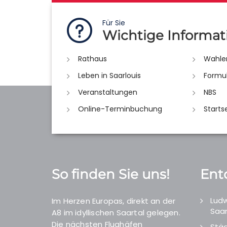
Für Sie
Wichtige Informat
Rathaus
Wahle
Leben in Saarlouis
Formu
Veranstaltungen
NBS
Online-Terminbuchung
Starts
So finden Sie uns!
Ent
Ludw
Im Herzen Europas, direkt an der
Saar
A8 im idyllischen Saartal gelegen.
Die nächsten Flughäfen
Städ