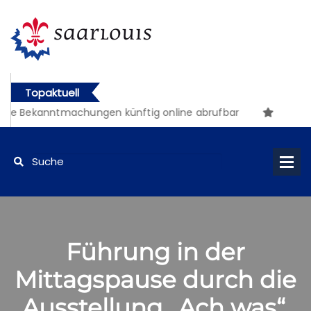
Topaktuell
he Bekanntmachungen künftig online abrufbar
Führung in der
Mittagspause durch die
Ausstellung „Ach was“.