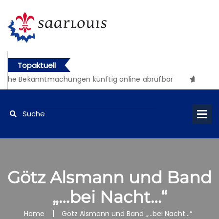
Topaktuell
iche Bekanntmachungen künftig online abrufbar
Götz Alsmann und Band
„…bei Nacht…“
Home
Götz Alsmann und Band „…bei Nacht…“