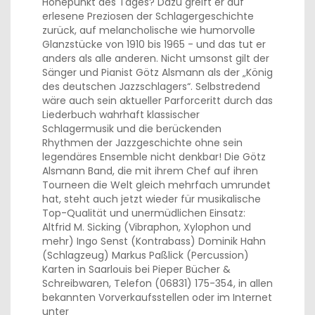
Höhepunkt des Tages? Dazu greift er auf
erlesene Preziosen der Schlagergeschichte
zurück, auf melancholische wie humorvolle
Glanzstücke von 1910 bis 1965 - und das tut er
anders als alle anderen. Nicht umsonst gilt der
Sänger und Pianist Götz Alsmann als der „König
des deutschen Jazzschlagers“. Selbstredend
wäre auch sein aktueller Parforceritt durch das
Liederbuch wahrhaft klassischer
Schlagermusik und die berückenden
Rhythmen der Jazzgeschichte ohne sein
legendäres Ensemble nicht denkbar! Die Götz
Alsmann Band, die mit ihrem Chef auf ihren
Tourneen die Welt gleich mehrfach umrundet
hat, steht auch jetzt wieder für musikalische
Top-Qualität und unermüdlichen Einsatz:
Altfrid M. Sicking (Vibraphon, Xylophon und
mehr) Ingo Senst (Kontrabass) Dominik Hahn
(Schlagzeug) Markus Paßlick (Percussion)
Karten in Saarlouis bei Pieper Bücher &
Schreibwaren, Telefon (06831) 175-354, in allen
bekannten Vorverkaufsstellen oder im Internet
unter