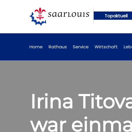
Topaktuell
gen künftig online abrufbar
Öffentliche Bekannt
Home
Rathaus
Service
Wirtschaft
Leb
Irina Tito
war einma