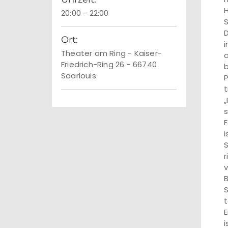
H
20:00 - 22:00
S
D
Ort:
i
Theater am Ring - Kaiser-
a
Friedrich-Ring 26 - 66740
b
Saarlouis
P
t
„
s
F
i
S
r
v
B
S
t
E
i