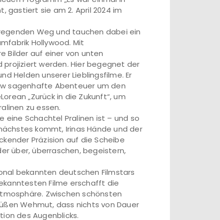
, gastiert sie am 2. April 2024 im
fregenden Weg und tauchen dabei ein
mfabrik Hollywood. Mit
 Bilder auf einer von unten
 projiziert werden. Hier begegnet der
nd Helden unserer Lieblingsfilme. Er
arrow sagenhafte Abenteuer um den
eLorean „Zurück in die Zukunft“, um
alinen zu essen.
eine Schachtel Pralinen ist – und so
s nächstes kommt, Irinas Hände und der
ckender Präzision auf die Scheibe
der über, überraschen, begeistern,
onal bekannten deutschen Filmstars
ekanntesten Filme erschafft die
 Atmosphäre. Zwischen schönsten
rsüßen Wehmut, dass nichts von Dauer
tion des Augenblicks.