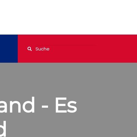
and - Es
d