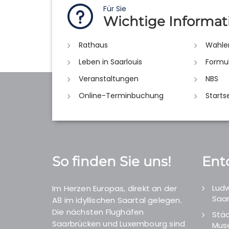
Für Sie
Wichtige Informat
Rathaus
Wahle
Leben in Saarlouis
Formu
Veranstaltungen
NBS
Online-Terminbuchung
Starts
So finden Sie uns!
Ent
Ludw
Im Herzen Europas, direkt an der
Saar
A8 im idyllischen Saartal gelegen.
Die nächsten Flughäfen
Städ
Saarbrücken und Luxembourg sind
Mus