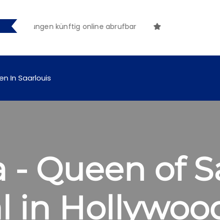
machungen künftig online abrufbar
en In Saarlouis
va - Queen of S
l in Hollywoo