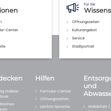
Für Sie
ionen
Wissens
n
Öffnungszeiten
lar-Center
Kulturangebot
Service
eite
Stadtportrait
decken
Hilfen
Entsorg
und
ig Galerie
Formular-Center
Abwasse
louis
Öffnungszeiten
tisches
Leichte Sprache
Müllabfuhr /
eum