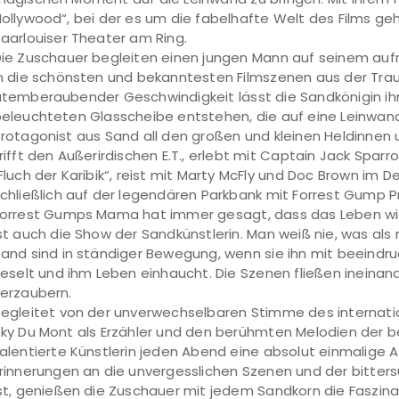
ollywood“, bei der es um die fabelhafte Welt des Films geht
aarlouiser Theater am Ring.
ie Zuschauer begleiten einen jungen Mann auf seinem au
n die schönsten und bekanntesten Filmszenen aus der Trau
temberaubender Geschwindigkeit lässt die Sandkönigin ihre
eleuchteten Glasscheibe entstehen, die auf eine Leinwand
rotagonist aus Sand all den großen und kleinen Heldinnen u
rifft den Außerirdischen E.T., erlebt mit Captain Jack Sp
Fluch der Karibik“, reist mit Marty McFly und Doc Brown im D
chließlich auf der legendären Parkbank mit Forrest Gump Pr
orrest Gumps Mama hat immer gesagt, dass das Leben wie 
st auch die Show der Sandkünstlerin. Man weiß nie, was al
and sind in ständiger Bewegung, wenn sie ihn mit beeindru
ieselt und ihm Leben einhaucht. Die Szenen fließen ineinan
erzaubern.
egleitet von der unverwechselbaren Stimme des internati
ky Du Mont als Erzähler und den berühmten Melodien der b
alentierte Künstlerin jeden Abend eine absolut einmalige
rinnerungen an die unvergesslichen Szenen und der bitte
st, genießen die Zuschauer mit jedem Sandkorn die Faszina