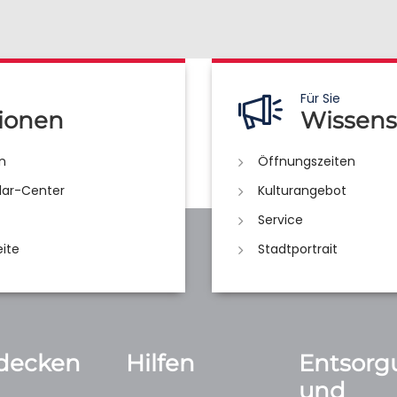
Für Sie
ionen
Wissens
n
Öffnungszeiten
lar-Center
Kulturangebot
Service
eite
Stadtportrait
decken
Hilfen
Entsorg
und