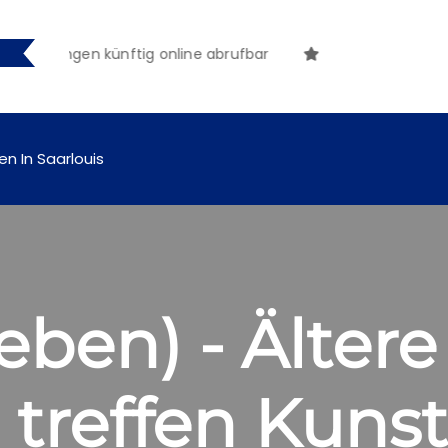
machungen künftig online abrufbar
en In Saarlouis
eben) - Ältere
treffen Kunst