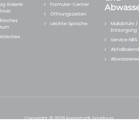
ig Galerie
Formular-Center
Abwasse
louis
Öffnungszeiten
tisches
Leichte Sprache
Müllabfuhr /
eum
Entsorgung
istisches
Service NBS
Abfallkalend
Abwasserwe
Copyright © 2026 Kreisstadt Saarlouis.
Designed and Developed by
echtgut
/
Site Point
.