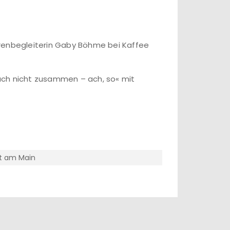
orenbegleiterin Gaby Böhme bei Kaffee
ach nicht zusammen – ach, so« mit
urt am Main