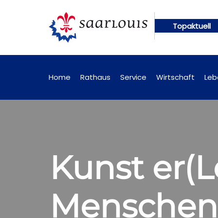
Topaktuell
gen künftig online abrufbar
Öffentliche Bekannt
Home
Rathaus
Service
Wirtschaft
Leb
Kunst er(L
Menschen 