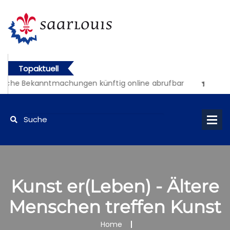
Topaktuell
liche Bekanntmachungen künftig online abrufbar
Kunst er(Leben) - Ältere
Menschen treffen Kunst
Home