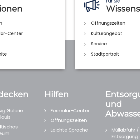
Für Sie
ionen
Wissens
n
Öffnungszeiten
lar-Center
Kulturangebot
Service
eite
Stadtportrait
decken
Hilfen
Entsorg
und
ig Galerie
Formular-Center
Abwasse
louis
Öffnungszeiten
tisches
Leichte Sprache
Müllabfuhr /
eum
Entsorgung