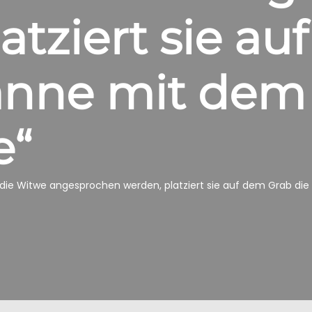
atziert sie a
anne mit dem
e“
 die Witwe angesprochen werden, platziert sie auf dem Grab d