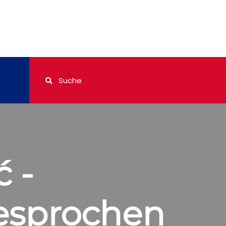
 -
esprochen