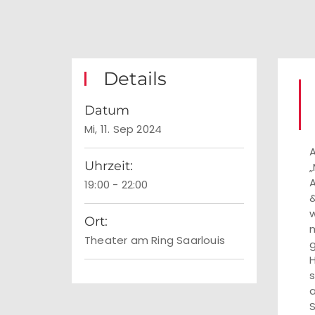
Details
Datum
Mi, 11. Sep 2024
A
Uhrzeit:
„
A
19:00 - 22:00
&
w
Ort:
m
Theater am Ring Saarlouis
g
H
s
a
S