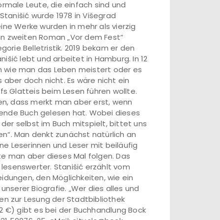
ormale Leute, die einfach sind und
tanišić wurde 1978 in Višegrad
ine Werke wurden in mehr als vierzig
nen zweiten Roman „Vor dem Fest“
gorie Belletristik. 2019 bekam er den
išić lebt und arbeitet in Hamburg. In 12
h wie man das Leben meistert oder es
 aber doch nicht. Es wäre nicht ein
fs Glatteis beim Lesen führen wollte.
en, dass merkt man aber erst, wenn
nde Buch gelesen hat. Wobei dieses
 der selbst im Buch mitspielt, bittet uns
en“. Man denkt zunächst natürlich an
ine Leserinnen und Leser mit beiläufig
te man aber dieses Mal folgen. Das
lesenswerter. Stanišić erzählt vom
eidungen, den Möglichkeiten, wie ein
serer Biografie. „Wer dies alles und
mmen zur Lesung der Stadtbibliothek
12 €) gibt es bei der Buchhandlung Bock