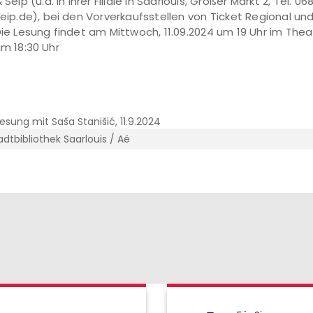
 Seip (u.a. in ihrer Filiale in Saarlouis, Großer Markt 2, Tel. 
eip.de), bei den Vorverkaufsstellen von Ticket Regional un
ie Lesung findet am Mittwoch, 11.09.2024 um 19 Uhr im Theate
m 18:30 Uhr
adtbibliothek Saarlouis / Aé