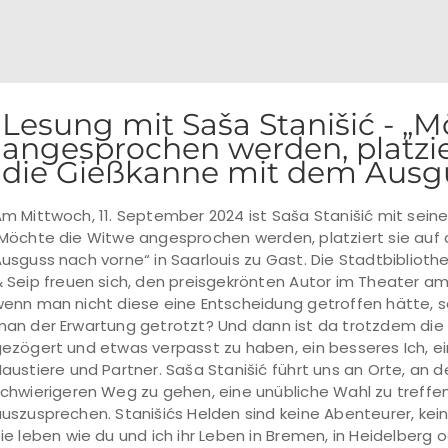
Lesung mit Saša Stanišić - „
angesprochen werden, platzie
die Gießkanne mit dem Ausgu
m Mittwoch, 11. September 2024 ist Saša Stanišić mit se
Möchte die Witwe angesprochen werden, platziert sie au
usguss nach vorne“ in Saarlouis zu Gast. Die Stadtbiblioth
 Seip freuen sich, den preisgekrönten Autor im Theater a
enn man nicht diese eine Entscheidung getroffen hätte, 
an der Erwartung getrotzt? Und dann ist da trotzdem die F
ezögert und etwas verpasst zu haben, ein besseres Ich, ein
austiere und Partner. Saša Stanišić führt uns an Orte, an 
chwierigeren Weg zu gehen, eine unübliche Wahl zu treffe
uszusprechen. Stanišićs Helden sind keine Abenteurer, kein
ie leben wie du und ich ihr Leben in Bremen, in Heidelberg o