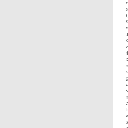
e
s
(
S
e
„
K
z
r
D
M
g
e
V
m
Z
L
v
S