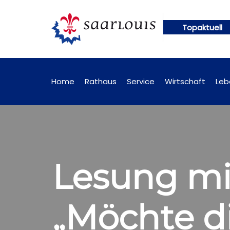
Topaktuell
n künftig online abrufbar
Öffentliche Bekanntma
Home
Rathaus
Service
Wirtschaft
Leb
Lesung mit
„Möchte d