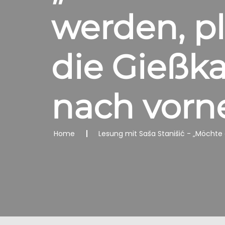
werden, pl
die Gießk
nach vorn
Home
Lesung mit Saša Stanišić - „Möchte