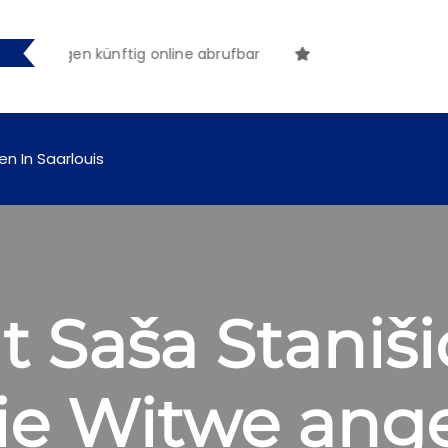
chungen künftig online abrufbar
en In Saarlouis
 Saša Stanišić
ie Witwe ang