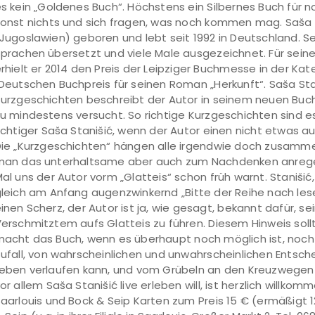
s kein „Goldenes Buch“. Höchstens ein Silbernes Buch für n
onst nichts und sich fragen, was noch kommen mag. Saša S
Jugoslawien) geboren und lebt seit 1992 in Deutschland. Se
prachen übersetzt und viele Male ausgezeichnet. Für sei
rhielt er 2014 den Preis der Leipziger Buchmesse in der Kate
Deutschen Buchpreis für seinen Roman „Herkunft“. Saša Stan
urzgeschichten beschreibt der Autor in seinem neuen Buc
u mindestens versucht. So richtige Kurzgeschichten sind es
ichtiger Saša Stanišić, wenn der Autor einen nicht etwas au
ie „Kurzgeschichten“ hängen alle irgendwie doch zusamm
man das unterhaltsame aber auch zum Nachdenken anrege
al uns der Autor vorm „Glatteis“ schon früh warnt. Stanišić,
leich am Anfang augenzwinkernd „Bitte der Reihe nach les
inen Scherz, der Autor ist ja, wie gesagt, bekannt dafür, se
erschmitztem aufs Glatteis zu führen. Diesem Hinweis soll
acht das Buch, wenn es überhaupt noch möglich ist, noch 
ufall, von wahrscheinlichen und unwahrscheinlichen Entsch
eben verlaufen kann, und vom Grübeln an den Kreuzwegen un
or allem Saša Stanišić live erleben will, ist herzlich willko
aarlouis und Bock & Seip Karten zum Preis 15 € (ermäßigt 