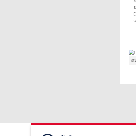
&
s
D
u
St