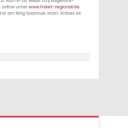
06831 50076-25, eMail: city.sls@bock-
d online unter
www.ticket-regional.de
.
r am Ring Saarlouis statt. Einlass ist