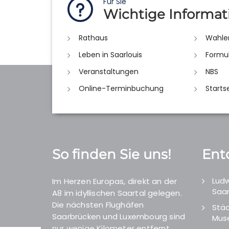
Für Sie
Wichtige Informat
Rathaus
Wahle
Leben in Saarlouis
Formu
Veranstaltungen
NBS
Online-Terminbuchung
Starts
So finden Sie uns!
Ent
Ludw
Im Herzen Europas, direkt an der
Saar
A8 im idyllischen Saartal gelegen.
Die nächsten Flughäfen
Städ
Saarbrücken und Luxembourg sind
Mus
nur wenige Kilometer entfernt.