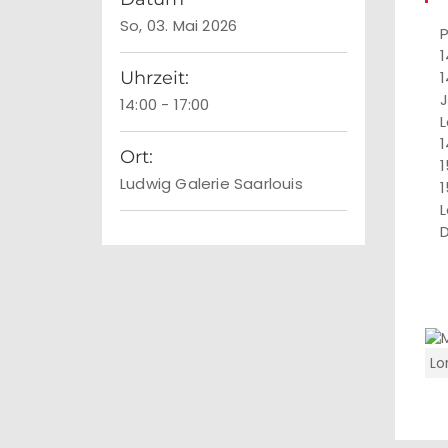
So, 03. Mai 2026
1
Uhrzeit:
1
J
14:00 - 17:00
L
1
Ort:
1
Ludwig Galerie Saarlouis
1
L
D
Lo