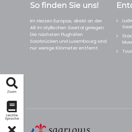
So finden Sie uns!
Ent
Ludw
Im Herzen Europas, direkt an der
Saar
A8 im idyllischen Saartal gelegen.
Die nächsten Flughäfen
Städ
Saarbrücken und Luxembourg sind
Mus
nur wenige Kilometer entfernt.
Tour
Zoom
Leichte
Sprache