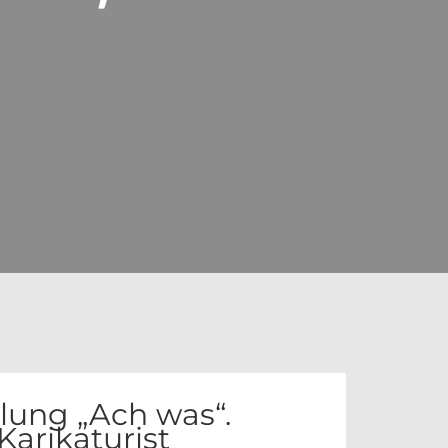
ung „Ach was“.
 Karikaturist