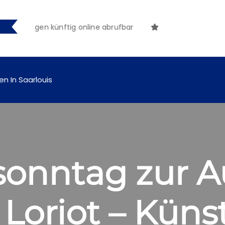
achungen künftig online abrufbar
en In Saarlouis
nntag zur Au
Loriot – Künst