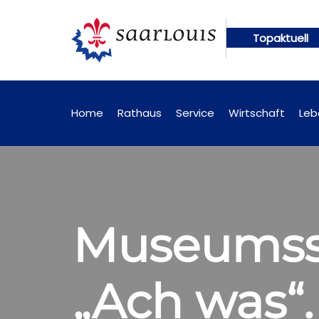
Topaktuell
en künftig online abrufbar
Öffentliche Bekanntm
Home
Rathaus
Service
Wirtschaft
Leb
Museumsso
„Ach was“. 