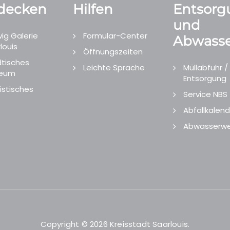
decken
Hilfen
Entsorg
und
ig Galerie
Formular-Center
Abwasse
louis
Öffnungszeiten
tisches
Leichte Sprache
Müllabfuhr /
eum
Entsorgung
istisches
Service NBS
Abfallkalend
Abwasserwe
Copyright © 2026 Kreisstadt Saarlouis.