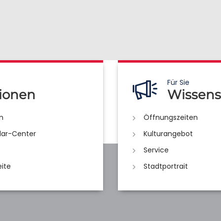
Für Sie
ionen
Wissens
n
Öffnungszeiten
lar-Center
Kulturangebot
Service
eite
Stadtportrait