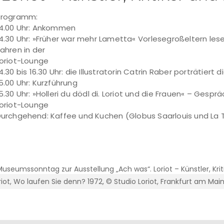
Programm:
4.00 Uhr: Ankommen
4.30 Uhr: »Früher war mehr Lametta« Vorlesegroßeltern lese
ahren in der
oriot-Lounge
4.30 bis 16.30 Uhr: die Illustratorin Catrin Raber porträtier
5.00 Uhr: Kurzführung
5.30 Uhr: »Holleri du dödl di. Loriot und die Frauen« – Gesprä
oriot-Lounge
urchgehend: Kaffee und Kuchen (Globus Saarlouis und La 
riot, Wo laufen Sie denn? 1972, © Studio Loriot, Frankfurt am Mai