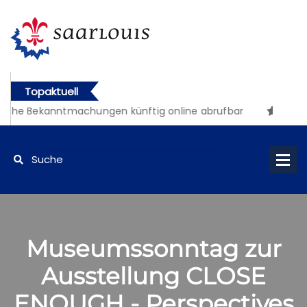
Topaktuell
iche Bekanntmachungen künftig online abrufbar
Museumssonntag zur
Ausstellung CLOSE
ENOUGH - Perspectives