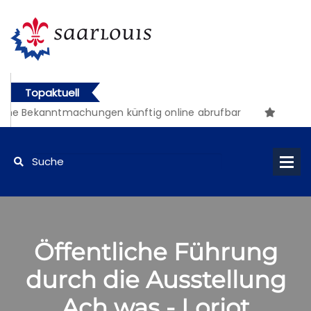
Topaktuell
che Bekanntmachungen künftig online abrufbar
Öffentliche Führung
durch die Ausstellung
Ach was - Loriot