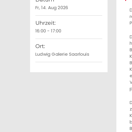
Fr, 14. Aug 2026
D
r
Uhrzeit:
P
16:00 - 17:00
D
h
Ort:
B
Ludwig Galerie Saarlouis
K
B
K
e
V
p
D
z
K
b
B