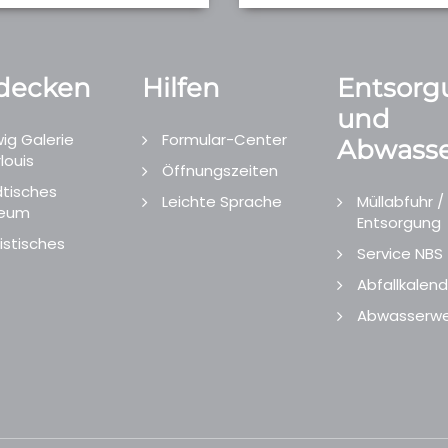
decken
Hilfen
Entsorg
und
ig Galerie
Formular-Center
Abwasse
louis
Öffnungszeiten
tisches
Leichte Sprache
Müllabfuhr /
eum
Entsorgung
istisches
Service NBS
Abfallkalend
Abwasserwe