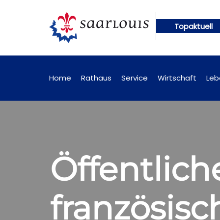
Topaktuell
en künftig online abrufbar
Öffentliche Bekanntm
Home
Rathaus
Service
Wirtschaft
Leb
Öffentlich
französisc