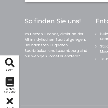
So finden Sie uns!
Ent
Ludw
Im Herzen Europas, direkt an der
Saar
A8 im idyllischen Saartal gelegen.
Die nächsten Flughäfen
Städ
Saarbrücken und Luxembourg sind
Mus
nur wenige Kilometer entfernt.
Tour
Zoom
Leichte
Sprache