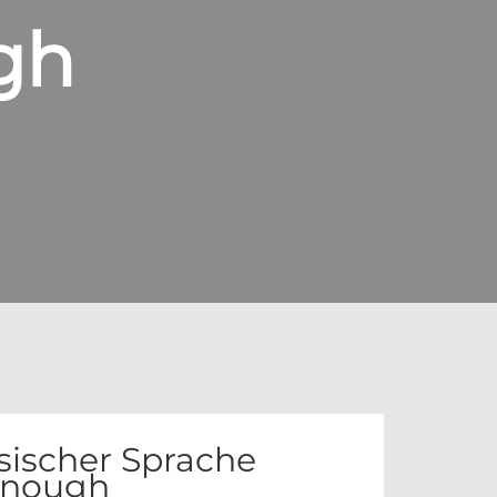
gh
sischer Sprache
 enough