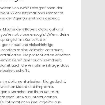
rbeiten von zwölf Fotografinnen der
de 2022 am International Center of
ens der Agentur erstmals gezeigt.
um-Mitgründers Robert Capa auf und
gh you’re not close enough.“ „Wenn deine
Ursprünglich im Kontext der
e ganz neue und vielschichtige
, sondern meint vielmehr Vertrauen,
rträtierten. Die präsentierten Arbeiten
thematisieren aber auch Fremdheit,
lt damit auch die Annahme infrage, dass
barkeit schafft.
is im dokumentarischen Bild gedacht,
 zwischen Macht und Empathie.
 eigene Sprache und ihren Raum zu
tischen Struktur unterzuordnen.
ie Fotografinnen ihre Projekte aus