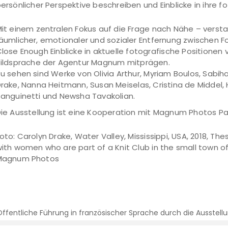
ersönlicher Perspektive beschreiben und Einblicke in ihre
it einem zentralen Fokus auf die Frage nach Nähe – verst
äumlicher, emotionaler und sozialer Entfernung zwischen 
lose Enough Einblicke in aktuelle fotografische Positionen
ildsprache der Agentur Magnum mitprägen.
u sehen sind Werke von Olivia Arthur, Myriam Boulos, Sabih
rake, Nanna Heitmann, Susan Meiselas, Cristina de Middel, 
anguinetti und Newsha Tavakolian.
ie Ausstellung ist eine Kooperation mit Magnum Photos Par
oto: Carolyn Drake, Water Valley, Mississippi, USA, 2018, 
ith women who are part of a Knit Club in the small town o
Magnum Photos