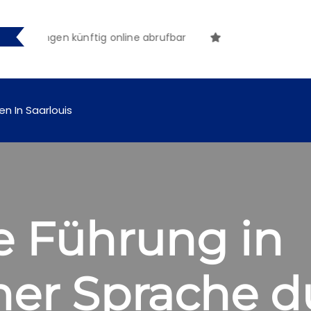
achungen künftig online abrufbar
en In Saarlouis
e Führung in
her Sprache d