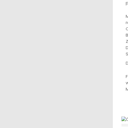
p
M
r
C
B
Z
D
S
D
F
w