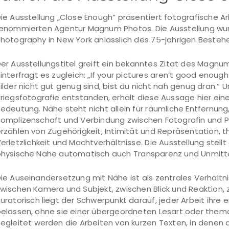
ie Ausstellung „Close Enough“ präsentiert fotografische A
enommierten Agentur Magnum Photos. Die Ausstellung wur
hotography in New York anlässlich des 75-jährigen Besteh
er Ausstellungstitel greift ein bekanntes Zitat des Magn
interfragt es zugleich: „If your pictures aren’t good enou
ilder nicht gut genug sind, bist du nicht nah genug dran.“ 
riegsfotografie entstanden, erhält diese Aussage hier ein
edeutung. Nähe steht nicht allein für räumliche Entfernung
omplizenschaft und Verbindung zwischen Fotografin und Po
rzählen von Zugehörigkeit, Intimität und Repräsentation, 
erletzlichkeit und Machtverhältnisse. Die Ausstellung stel
hysische Nähe automatisch auch Transparenz und Unmittel
ie Auseinandersetzung mit Nähe ist als zentrales Verhältn
wischen Kamera und Subjekt, zwischen Blick und Reaktion,
uratorisch liegt der Schwerpunkt darauf, jeder Arbeit ihre
elassen, ohne sie einer übergeordneten Lesart oder thema
egleitet werden die Arbeiten von kurzen Texten, in denen d