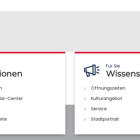
Für Sie
ionen
Wissens
n
Öffnungszeiten
lar-Center
Kulturangebot
Service
eite
Stadtportrait