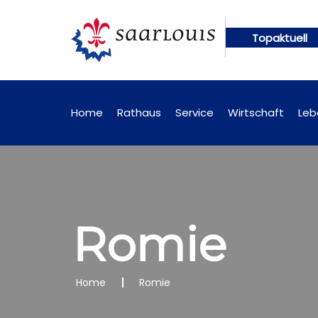
Topaktuell
gen künftig online abrufbar
Öffentliche Bekannt
Home
Rathaus
Service
Wirtschaft
Leb
Romie
Home
Romie