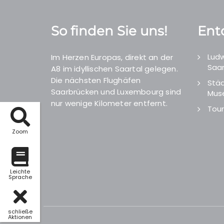
So finden Sie uns!
Ent
Ludw
Im Herzen Europas, direkt an der
Saar
A8 im idyllischen Saartal gelegen.
Die nächsten Flughäfen
Städ
Saarbrücken und Luxembourg sind
Mus
nur wenige Kilometer entfernt.
Tour
Zoom
Leichte
Sprache
schließe
Aktionen