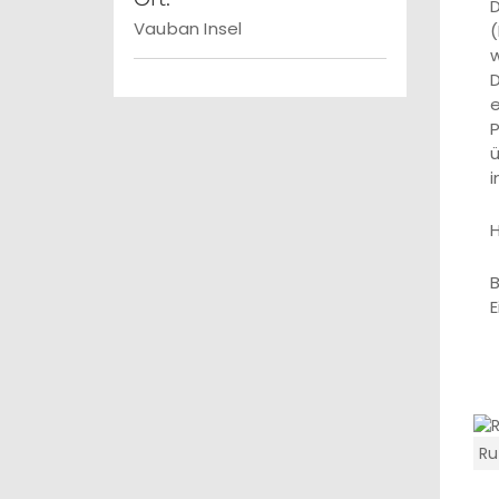
D
Vauban Insel
(
w
D
e
P
ü
i
B
E
Ru