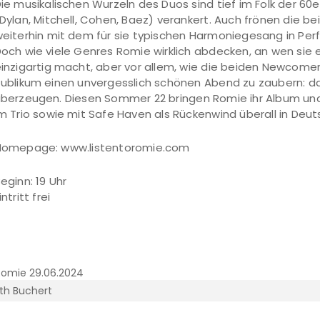
ie musikalischen Wurzeln des Duos sind tief im Folk der 60e
Dylan, Mitchell, Cohen, Baez) verankert. Auch frönen die be
eiterhin mit dem für sie typischen Harmoniegesang in Perf
och wie viele Genres Romie wirklich abdecken, an wen sie e
inzigartig macht, aber vor allem, wie die beiden Newcomer
ublikum einen unvergesslich schönen Abend zu zaubern: dav
berzeugen. Diesen Sommer 22 bringen Romie ihr Album un
m Trio sowie mit Safe Haven als Rückenwind überall in Deut
Homepage: www.listentoromie.com
eginn: 19 Uhr
intritt frei
th Buchert