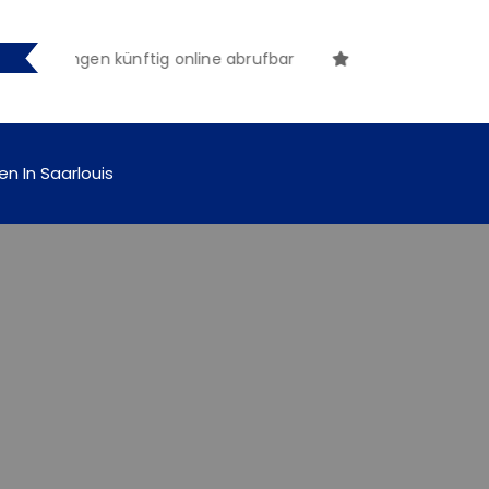
machungen künftig online abrufbar
en In Saarlouis