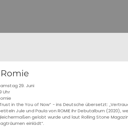
Romie
amstag 29. Juni
9 Uhr
Romie
Trust in the You of Now“ - ins Deutsche übersetzt: „Vertraue
etiteln Jule und Paula von ROMIE ihr Debutalbum (2020), we
leichermaßen gelobt wurde und laut Rolling Stone Magazine 
agträumen einlädt“.