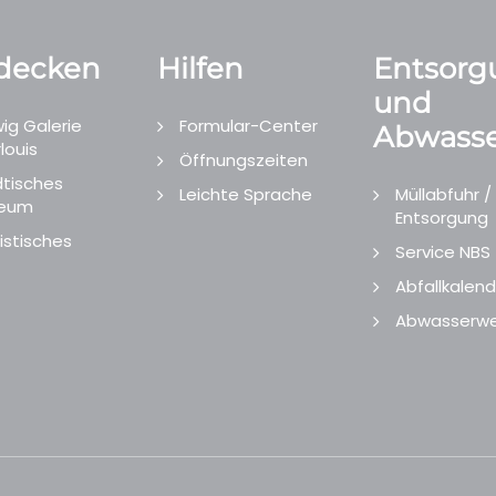
decken
Hilfen
Entsorg
und
ig Galerie
Formular-Center
Abwasse
louis
Öffnungszeiten
tisches
Leichte Sprache
Müllabfuhr /
eum
Entsorgung
istisches
Service NBS
Abfallkalend
Abwasserwe