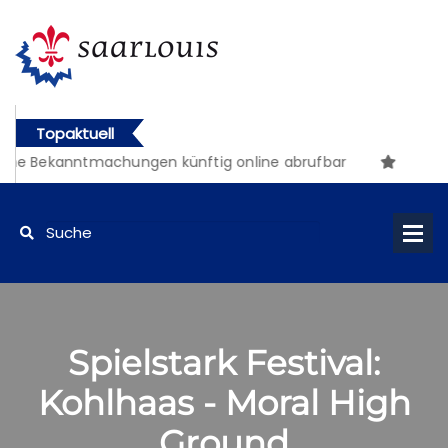
Topaktuell
che Bekanntmachungen künftig online abrufbar
Spielstark Festival:
Kohlhaas - Moral High
Ground