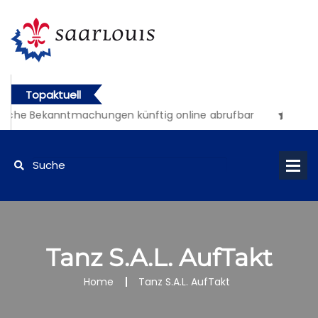
Topaktuell
liche Bekanntmachungen künftig online abrufbar
Tanz S.A.L. AufTakt
Home
Tanz S.A.L. AufTakt