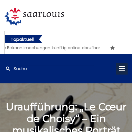
Topaktuell
e Bekanntmachungen künftig online abrufbar
Uraufführung: „Le Cœur
de Choisy“ – Ein
musikalisches Porträt