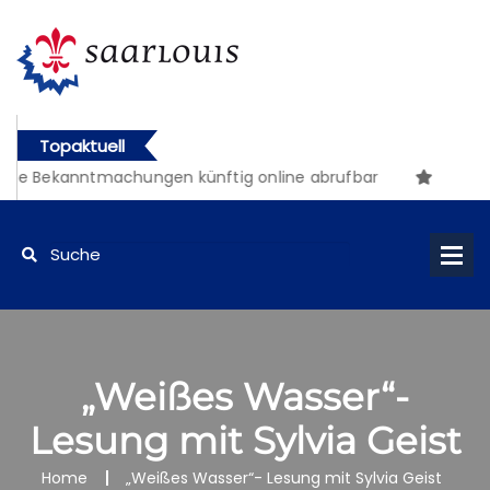
Topaktuell
che Bekanntmachungen künftig online abrufbar
„Weißes Wasser“-
Lesung mit Sylvia Geist
Home
„Weißes Wasser“- Lesung mit Sylvia Geist