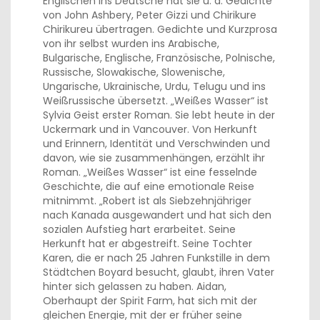
Englischen ins Deutsche hat sie u. a. Gedichte
von John Ashbery, Peter Gizzi und Chirikure
Chirikureu übertragen. Gedichte und Kurzprosa
von ihr selbst wurden ins Arabische,
Bulgarische, Englische, Französische, Polnische,
Russische, Slowakische, Slowenische,
Ungarische, Ukrainische, Urdu, Telugu und ins
Weißrussische übersetzt. „Weißes Wasser“ ist
Sylvia Geist erster Roman. Sie lebt heute in der
Uckermark und in Vancouver. Von Herkunft
und Erinnern, Identität und Verschwinden und
davon, wie sie zusammenhängen, erzählt ihr
Roman. „Weißes Wasser“ ist eine fesselnde
Geschichte, die auf eine emotionale Reise
mitnimmt. „Robert ist als Siebzehnjähriger
nach Kanada ausgewandert und hat sich den
sozialen Aufstieg hart erarbeitet. Seine
Herkunft hat er abgestreift. Seine Tochter
Karen, die er nach 25 Jahren Funkstille in dem
Städtchen Boyard besucht, glaubt, ihren Vater
hinter sich gelassen zu haben. Aidan,
Oberhaupt der Spirit Farm, hat sich mit der
gleichen Energie, mit der er früher seine