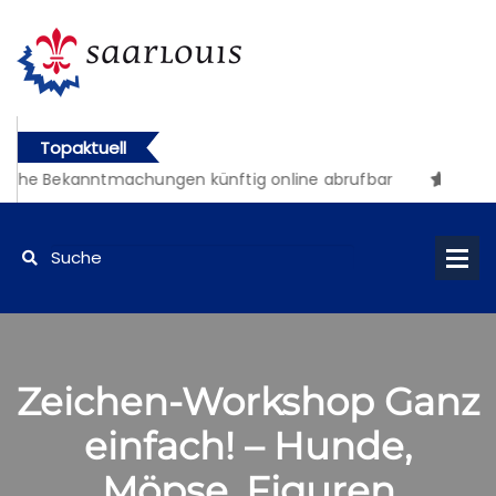
Topaktuell
iche Bekanntmachungen künftig online abrufbar
Zeichen-Workshop Ganz
einfach! – Hunde,
Möpse, Figuren