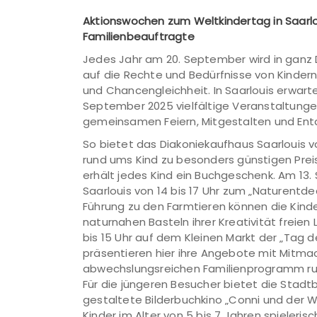
Aktionswochen zum Weltkindertag in Saarlo
Familienbeauftragte
Jedes Jahr am 20. September wird in ganz 
auf die Rechte und Bedürfnisse von Kinde
und Chancengleichheit. In Saarlouis erwarten
September 2025 vielfältige Veranstaltun
gemeinsamen Feiern, Mitgestalten und Ent
So bietet das Diakoniekaufhaus Saarlouis vom
rund ums Kind zu besonders günstigen Preise
erhält jedes Kind ein Buchgeschenk. Am 13
Saarlouis von 14 bis 17 Uhr zum „Naturentde
Führung zu den Farmtieren können die Kin
naturnahen Basteln ihrer Kreativität freien 
bis 15 Uhr auf dem Kleinen Markt der „Tag d
präsentieren hier ihre Angebote mit Mitm
abwechslungsreichen Familienprogramm r
Für die jüngeren Besucher bietet die Stadtb
gestaltete Bilderbuchkino „Conni und der We
Kinder im Alter von 5 bis 7 Jahren spieleris