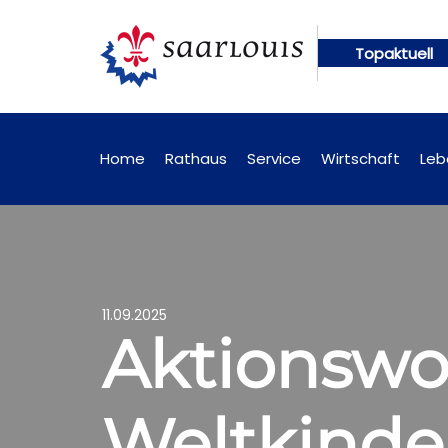
Topaktuell
n künftig online abrufbar
Öffentliche Bekanntma
Home
Rathaus
Service
Wirtschaft
Leb
11.09.2025
Aktionsw
Weltkinder