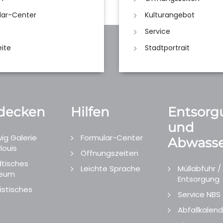
lar-Center
Kulturangebot
Service
eite
Stadtportrait
decken
Hilfen
Entsorg
und
ig Galerie
Formular-Center
Abwasse
louis
Öffnungszeiten
tisches
Leichte Sprache
Müllabfuhr /
eum
Entsorgung
istisches
Service NBS
Abfallkalend