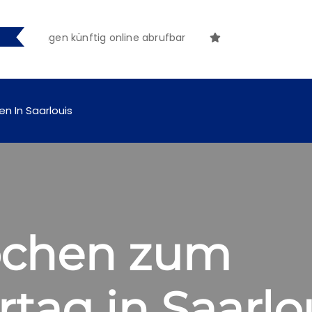
chungen künftig online abrufbar
en In Saarlouis
ochen zum
tag in Saarlo