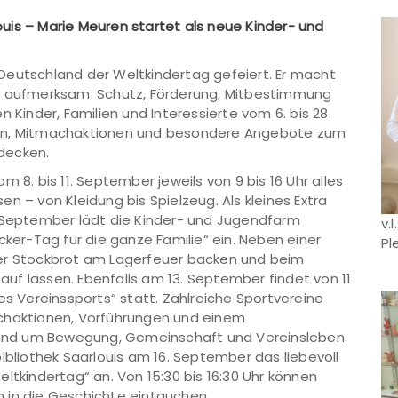
uis – Marie Meuren startet als neue Kinder- und
Deutschland der Weltkindertag gefeiert. Er macht
rn aufmerksam: Schutz, Förderung, Mitbestimmung
 Kinder, Familien und Interessierte vom 6. bis 28.
gen, Mitmachaktionen und besondere Angebote zum
decken.
 8. bis 11. September jeweils von 9 bis 16 Uhr alles
n – von Kleidung bis Spielzeug. Als kleines Extra
. September lädt die Kinder- und Jugendfarm
v.
cker-Tag für die ganze Familie“ ein. Neben einer
Pl
der Stockbrot am Lagerfeuer backen und beim
Lauf lassen. Ebenfalls am 13. September findet von 11
es Vereinssports“ statt. Zahlreiche Sportvereine
achaktionen, Vorführungen und einem
und um Bewegung, Gemeinschaft und Vereinsleben.
ibliothek Saarlouis am 16. September das liebevoll
ltkindertag“ an. Von 15:30 bis 16:30 Uhr können
ch in die Geschichte eintauchen.