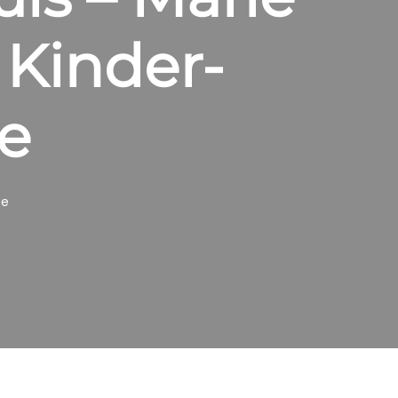
 Kinder-
e
te