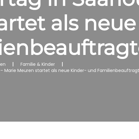
rtet als neue
ienbeauftragt
nen
Familie & Kinder
– Marie Meuren startet als neue Kinder- und Familienbeauftrag