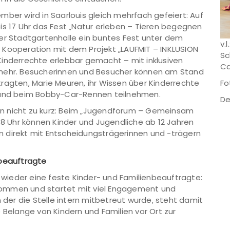
mber wird in Saarlouis gleich mehrfach gefeiert: Auf
is 17 Uhr das Fest „Natur erleben – Tieren begegnen
der Stadtgartenhalle ein buntes Fest unter dem
v.
 In Kooperation mit dem Projekt „LAUFMIT – INKLUSION
Sc
Kinderrechte erlebbar gemacht – mit inklusiven
Ca
 mehr. Besucherinnen und Besucher können am Stand
ragten, Marie Meuren, ihr Wissen über Kinderrechte
Fo
n und beim Bobby-Car-Rennen teilnehmen.
De
n nicht zu kurz: Beim „Jugendforum – Gemeinsam
 18 Uhr können Kinder und Jugendliche ab 12 Jahren
 direkt mit Entscheidungsträgerinnen und -trägern
nbeauftragte
s wieder eine feste Kinder- und Familienbeauftragte:
nommen und startet mit viel Engagement und
n der die Stelle intern mitbetreut wurde, steht damit
 Belange von Kindern und Familien vor Ort zur