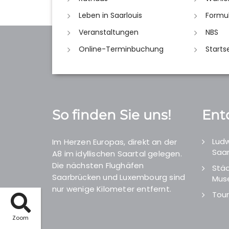
Leben in Saarlouis
Formu
Veranstaltungen
NBS
Online-Terminbuchung
Starts
So finden Sie uns!
Ent
Ludw
Im Herzen Europas, direkt an der
Saar
A8 im idyllischen Saartal gelegen.
Die nächsten Flughäfen
Städ
Saarbrücken und Luxembourg sind
Mus
nur wenige Kilometer entfernt.
Tour
Zoom