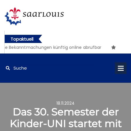
Topaktuell
he Bekanntmachungen künftig online abrufbar
18.11.2024
Das 30. Semester der
Kinder-UNI startet mit