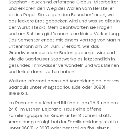
Stephan Hauck sind erfahrene Globus-Mitarbeiter
und erklären den Weg der Waren vom Hersteller
bis ins Regal. Sie zeigen den Besucher*innen, wo
das leckere Brot gebacken wird und was so alles in
der Wurst steckt. Gern beantworten sie Fragen
und am Schluss gibt’s noch eine kleine Verkostung.
Das Semester endet mit einem Vortrag von Martin
Entenmann am 24. Juni. Er erklärt, wie das
Grundwasser aus dem Boden gepumpt wird und
wie die Saarlouiser Stadtwerke es letztendlich in
gesundes Trinkwasser verwandeln und was Bienen
und Imker damit zu tun haben.
Weitere Informationen und Anmeldung bei der vhs
Saarlouis unter vhs@saarlouis.de oder 06831-
6989030.
Im Rahmen der Kinder-UNI findet am 25.3. und am
24.6. im Esther-Bejarano-Haus eine offene
Familiengruppe für Kinder unter 8 Jahren statt.
Anmeldung erfolgt bei der Familienbildungsstätte
unter 06831-43637 oder per Mail an fbs-sls@t-