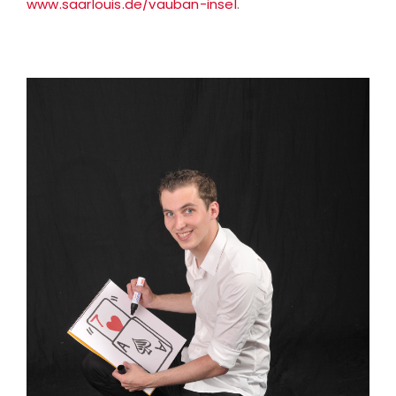
www.saarlouis.de/vauban-insel
.