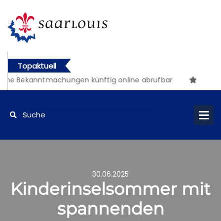
Topaktuell
he Bekanntmachungen künftig online abrufbar
30.06.2025
Kinderinselsommer mit
spannenden