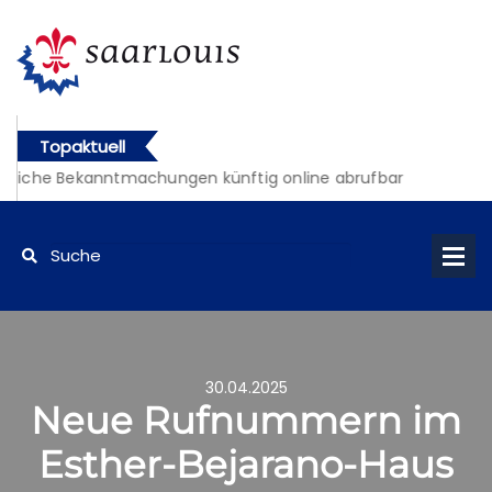
Topaktuell
tliche Bekanntmachungen künftig online abrufbar
30.04.2025
Neue Rufnummern im
Esther-Bejarano-Haus