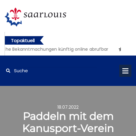
Topaktuell
iche Bekanntmachungen künftig online abrufbar
18.07.2022
Paddeln mit dem
Kanusport-Verein