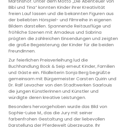
Martinshof. Unter dem Motto „Die Abenteuer von
Bibi und Tina“ konnten Kinder ihrer Kreativität
freien Lauf lassen und die bekannten Figuren aus
der beliebten Hörspiel- und Filmreihe in eigenen
Bildern darstellen. Spannende Reitausflüge und
fröhliche Szenen mit Amadeus und Sabrina
prägten die zahlreichen Einsendungen und zeigten
die große Begeisterung der Kinder für die beiden
Freundinnen.
Zur feierlichen Preisverleihung lud die
Buchhandlung Bock & Seip erneut Kinder, Familien
und Gäste ein. Filialleiterin Sonja Berg begrüßte
gemeinsam mit Bürgermeister Carsten Quirin und
Dr. Ralf Levacher von den Stadtwerken Saarlouis
die jungen Künstlerinnen und Künstler und
würdigte deren kreative Leistungen.
Besonders hervorgehoben wurde das Bild von
Sophie-Luise M., das die Jury mit seiner
farbenfrohen Gestaltung und der liebevollen
Darstellung der Pferdewelt überzeugte. Ihr