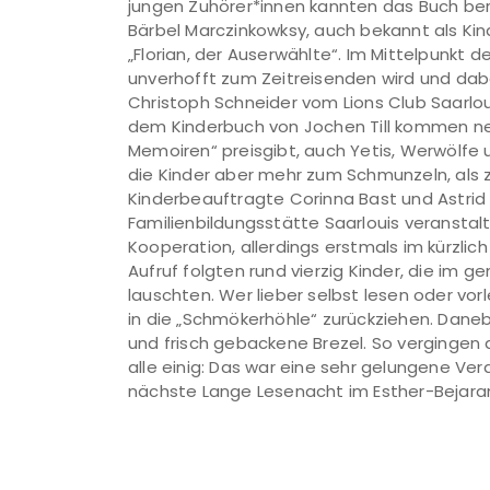
jungen Zuhörer*innen kannten das Buch ber
Bärbel Marczinkowksy, auch bekannt als Ki
„Florian, der Auserwählte“. Im Mittelpunkt d
unverhofft zum Zeitreisenden wird und dab
Christoph Schneider vom Lions Club Saarlo
dem Kinderbuch von Jochen Till kommen neb
Memoiren“ preisgibt, auch Yetis, Werwölfe 
die Kinder aber mehr zum Schmunzeln, als 
Kinderbeauftragte Corinna Bast und Astrid 
Familienbildungsstätte Saarlouis veranstal
Kooperation, allerdings erstmals im kürzlic
Aufruf folgten rund vierzig Kinder, die im 
lauschten. Wer lieber selbst lesen oder vor
in die „Schmökerhöhle“ zurückziehen. Dane
und frisch gebackene Brezel. So vergingen 
alle einig: Das war eine sehr gelungene Ver
nächste Lange Lesenacht im Esther-Bejara