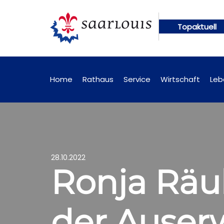
Topaktuell
n künftig online abrufbar
Öffentliche Bekanntma
Home
Rathaus
Service
Wirtschaft
Leb
28.10.2022
Ronja Räub
der Auser