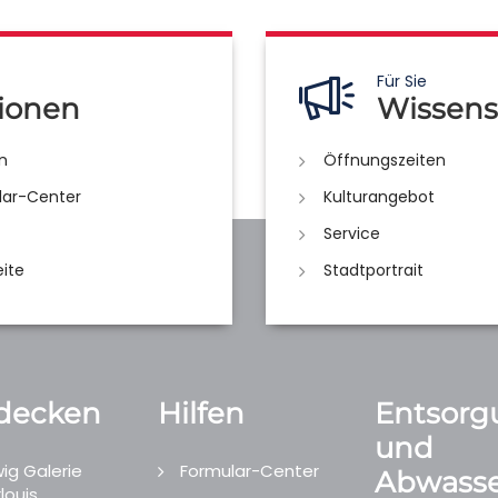
Für Sie
ionen
Wissens
n
Öffnungszeiten
lar-Center
Kulturangebot
Service
eite
Stadtportrait
decken
Hilfen
Entsorg
und
ig Galerie
Formular-Center
Abwasse
louis