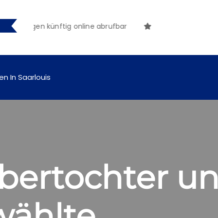
chungen künftig online abrufbar
en In Saarlouis
ertochter und
wählte