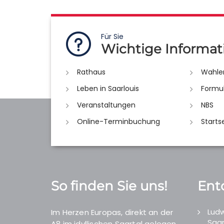
Für Sie
Wichtige Informat
Rathaus
Wahle
Leben in Saarlouis
Formu
Veranstaltungen
NBS
Online-Terminbuchung
Starts
So finden Sie uns!
Ent
Ludw
Im Herzen Europas, direkt an der
Saar
A8 im idyllischen Saartal gelegen.