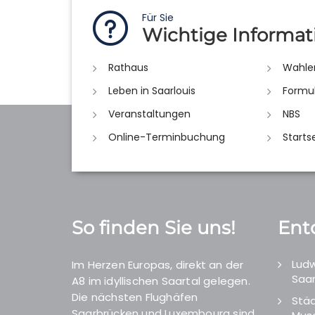
Für Sie
Wichtige Informat
Rathaus
Wahle
Leben in Saarlouis
Formu
Veranstaltungen
NBS
Online-Terminbuchung
Starts
So finden Sie uns!
Ent
Ludw
Im Herzen Europas, direkt an der
Saar
A8 im idyllischen Saartal gelegen.
Die nächsten Flughäfen
Städ
Saarbrücken und Luxembourg sind