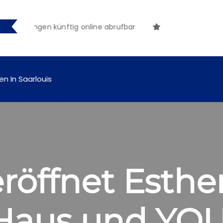
machungen künftig online abrufbar
en In Saarlouis
eröffnet Esthe
Haus und YO