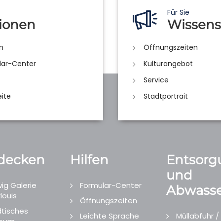
Für Sie
ionen
Wissens
n
Öffnungszeiten
lar-Center
Kulturangebot
Service
eite
Stadtportrait
decken
Hilfen
Entsorg
und
ig Galerie
Formular-Center
Abwasse
louis
Öffnungszeiten
tisches
Leichte Sprache
Müllabfuhr /