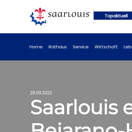
Topaktuell
gen künftig online abrufbar
Öffentliche Bekannt
Home
Rathaus
Service
Wirtschaft
Leb
29.09.2022
Saarlouis 
Bejarano-