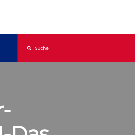
r-
U-Das