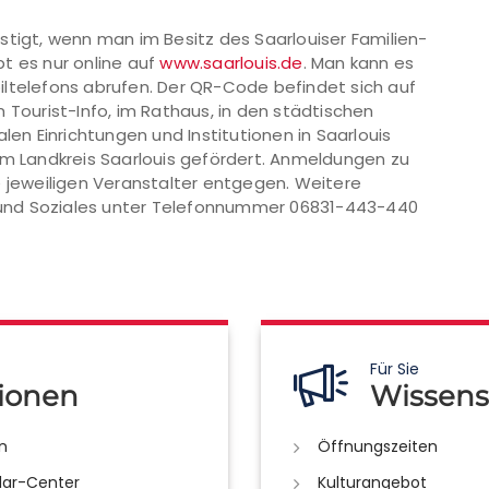
stigt, wenn man im Besitz des Saarlouiser Familien-
t es nur online auf
www.saarlouis.de
. Man kann es
iltelefons abrufen. Der QR-Code befindet sich auf
 Tourist-Info, im Rathaus, in den städtischen
len Einrichtungen und Institutionen in Saarlouis
om Landkreis Saarlouis gefördert. Anmeldungen zu
jeweiligen Veranstalter entgegen. Weitere
ie und Soziales unter Telefonnummer 06831-443-440
Für Sie
ionen
Wissens
n
Öffnungszeiten
lar-Center
Kulturangebot