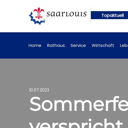
Topaktuell
en künftig online abrufbar
Öffentliche Bekanntm
Home
Rathaus
Service
Wirtschaft
Leb
10.07.2023
Sommerfe
versprich