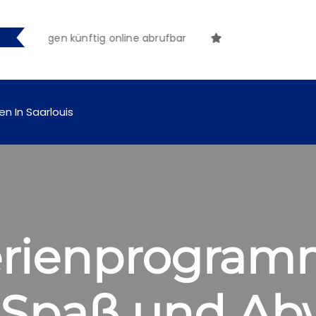
achungen künftig online abrufbar
en In Saarlouis
rienprogram
t Spaß und A