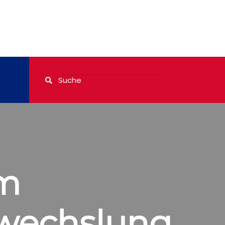
m
bwechslung