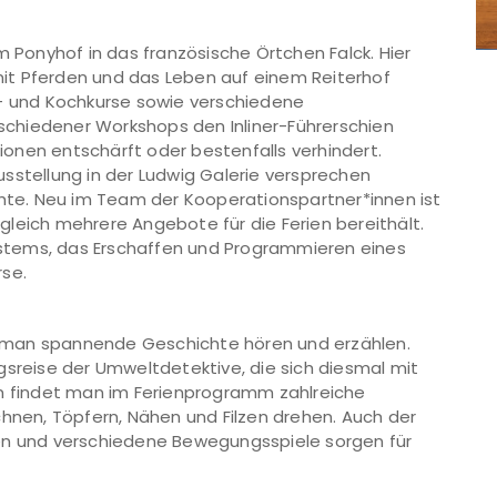
m Ponyhof in das französische Örtchen Falck. Hier
it Pferden und das Leben auf einem Reiterhof
l- und Kochkurse sowie verschiedene
chiedener Workshops den Inliner-Führerschien
onen entschärft oder bestenfalls verhindert.
sstellung in der Ludwig Galerie versprechen
chte. Neu im Team der Kooperationspartner*innen ist
leich mehrere Angebote für die Ferien bereithält.
stems, das Erschaffen und Programmieren eines
rse.
 man spannende Geschichte hören und erzählen.
gsreise der Umweltdetektive, die sich diesmal mit
findet man im Ferienprogramm zahlreiche
chnen, Töpfern, Nähen und Filzen drehen. Auch der
ren und verschiedene Bewegungsspiele sorgen für