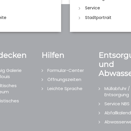
Service
eite
Stadtportrait
decken
Hilfen
Entsorg
und
ig Galerie
Formular-Center
Abwasse
louis
Öffnungszeiten
tisches
Leichte Sprache
Müllabfuhr /
eum
Entsorgung
istisches
Service NBS
Abfallkalend
Abwasserwe