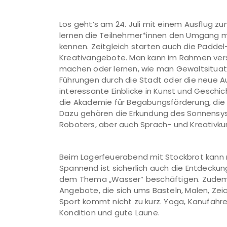
Los geht’s am 24. Juli mit einem Ausflug zu
lernen die Teilnehmer*innen den Umgang m
kennen. Zeitgleich starten auch die Padde
Kreativangebote. Man kann im Rahmen vers
machen oder lernen, wie man Gewaltsituati
Führungen durch die Stadt oder die neue Au
interessante Einblicke in Kunst und Geschi
die Akademie für Begabungsförderung, die g
Dazu gehören die Erkundung des Sonnensy
Roboters, aber auch Sprach- und Kreativku
Beim Lagerfeuerabend mit Stockbrot kann
Spannend ist sicherlich auch die Entdeckun
dem Thema „Wasser“ beschäftigen. Zudem 
Angebote, die sich ums Basteln, Malen, Zei
Sport kommt nicht zu kurz. Yoga, Kanufah
Kondition und gute Laune.