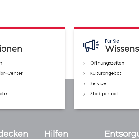
Für Sie
ionen
Wissens
n
Öffnungszeiten
lar-Center
Kulturangebot
Service
eite
Stadtportrait
decken
Hilfen
Entsorg