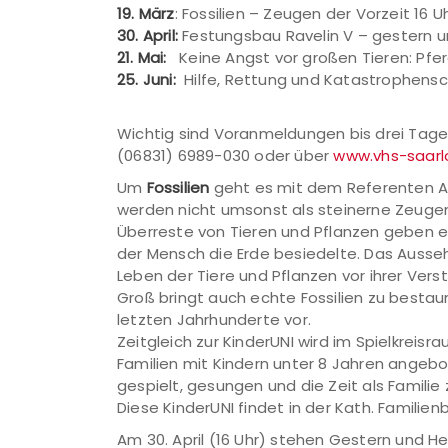
19. März
: Fossilien – Zeugen der Vorzeit 16 U
30. April:
Festungsbau Ravelin V – gestern u
21. Mai:
Keine Angst vor großen Tieren: Pfer
25. Juni:
Hilfe, Rettung und Katastrophensc
Wichtig sind Voranmeldungen bis drei Tage v
(06831) 6989-030 oder über
www.vhs-saarl
Um
Fossilien
geht es mit dem Referenten Ale
werden nicht umsonst als steinerne Zeugen
Überreste von Tieren und Pflanzen geben ein
der Mensch die Erde besiedelte. Das Ausseh
Leben der Tiere und Pflanzen vor ihrer Verst
Groß bringt auch echte Fossilien zu bestau
letzten Jahrhunderte vor.
Zeitgleich zur KinderUNI wird im Spielkreisr
Familien mit Kindern unter 8 Jahren angebote
gespielt, gesungen und die Zeit als Famil
Diese KinderUNI findet in der Kath. Familien
Am 30. April (16 Uhr) stehen Gestern und H