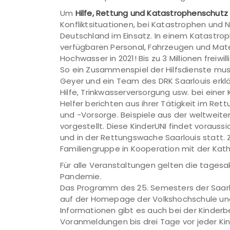
Um
Hilfe, Rettung und Katastrophenschutz
Konfliktsituationen, bei Katastrophen und N
Deutschland im Einsatz. In einem Katastrop
verfügbaren Personal, Fahrzeugen und Materi
Hochwasser in 2021! Bis zu 3 Millionen freiwi
So ein Zusammenspiel der Hilfsdienste mus
Geyer und ein Team des DRK Saarlouis erklä
Hilfe, Trinkwasserversorgung usw. bei eine
Helfer berichten aus ihrer Tätigkeit im Ret
und -Vorsorge. Beispiele aus der weltweit
vorgestellt. Diese KinderUNI findet vorauss
und in der Rettungswache Saarlouis statt. 
Familiengruppe in Kooperation mit der Kat
Für alle Veranstaltungen gelten die tages
Pandemie.
Das Programm des 25. Semesters der Saarlou
auf der Homepage der Volkshochschule und
Informationen gibt es auch bei der Kinderb
Voranmeldungen bis drei Tage vor jeder Kind