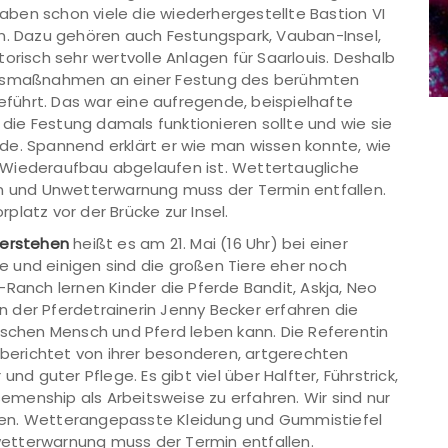
ben schon viele die wiederhergestellte Bastion VI
en. Dazu gehören auch Festungspark, Vauban-Insel,
orisch sehr wertvolle Anlagen für Saarlouis. Deshalb
ionsmaßnahmen an einer Festung des berühmten
ührt. Das war eine aufregende, beispielhafte
e die Festung damals funktionieren sollte und wie sie
de. Spannend erklärt er wie man wissen konnte, wie
 Wiederaufbau abgelaufen ist. Wettertaugliche
en und Unwetterwarnung muss der Termin entfallen.
latz vor der Brücke zur Insel.
verstehen
heißt es am 21. Mai (16 Uhr) bei einer
rde und einigen sind die großen Tiere eher noch
-Ranch lernen Kinder die Pferde Bandit, Askja, Neo
 der Pferdetrainerin Jenny Becker erfahren die
ischen Mensch und Pferd leben kann. Die Referentin
d berichtet von ihrer besonderen, artgerechten
nd guter Pflege. Es gibt viel über Halfter, Führstrick,
semenship als Arbeitsweise zu erfahren. Wir sind nur
den. Wetterangepasste Kleidung und Gummistiefel
etterwarnung muss der Termin entfallen.