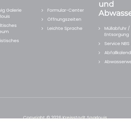
und
ig Galerie
Formular-Center
Abwasse
louis
Öffnungszeiten
tisches
Leichte Sprache
Müllabfuhr /
eum
Entsorgung
istisches
Service NBS
Abfallkalend
Abwasserwe
Copyright © 2026 Kreisstadt Saarlouis.
Designed and Developed by
echtgut
/
Site Point
.