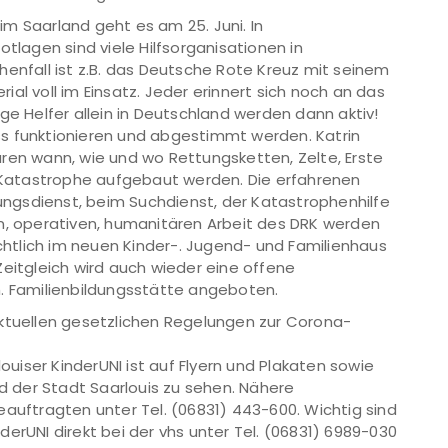
im Saarland geht es am 25. Juni. In
otlagen sind viele Hilfsorganisationen in
henfall ist z.B. das Deutsche Rote Kreuz mit seinem
al voll im Einsatz. Jeder erinnert sich noch an das
llige Helfer allein in Deutschland werden dann aktiv!
s funktionieren und abgestimmt werden. Katrin
ren wann, wie und wo Rettungsketten, Zelte, Erste
r Katastrophe aufgebaut werden. Die erfahrenen
tungsdienst, beim Suchdienst, der Katastrophenhilfe
en, operativen, humanitären Arbeit des DRK werden
ichtlich im neuen Kinder-. Jugend- und Familienhaus
Zeitgleich wird auch wieder eine offene
h. Familienbildungsstätte angeboten.
aktuellen gesetzlichen Regelungen zur Corona-
iser KinderUNI ist auf Flyern und Plakaten sowie
 der Stadt Saarlouis zu sehen. Nähere
eauftragten unter Tel. (06831) 443-600. Wichtig sind
erUNI direkt bei der vhs unter Tel. (06831) 6989-030