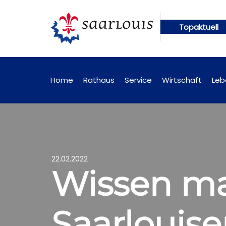
Topaktuell
 künftig online abrufbar
Öffentliche Bekanntmac
Home
Rathaus
Service
Wirtschaft
Leb
22.02.2022
Wissen ma
Saarlouise