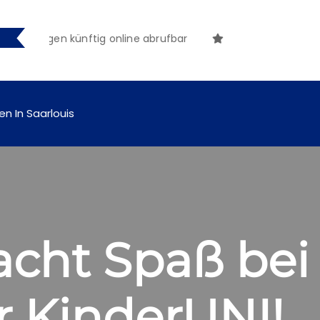
hungen künftig online abrufbar
en In Saarlouis
cht Spaß bei
r KinderUNI!