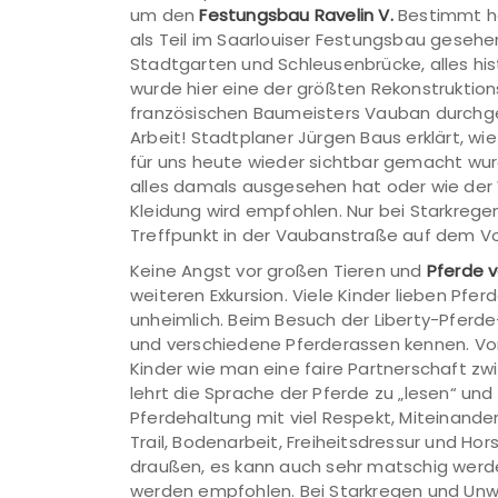
um den
Festungsbau Ravelin V.
Bestimmt ha
als Teil im Saarlouiser Festungsbau geseh
Stadtgarten und Schleusenbrücke, alles hist
wurde hier eine der größten Rekonstrukt
französischen Baumeisters Vauban durchgef
Arbeit! Stadtplaner Jürgen Baus erklärt, wi
für uns heute wieder sichtbar gemacht wur
alles damals ausgesehen hat oder wie der
Kleidung wird empfohlen. Nur bei Starkreg
Treffpunkt in der Vaubanstraße auf dem Vorp
Keine Angst vor großen Tieren und
Pferde 
weiteren Exkursion. Viele Kinder lieben Pfe
unheimlich. Beim Besuch der Liberty-Pferde
und verschiedene Pferderassen kennen. Von
Kinder wie man eine faire Partnerschaft zw
lehrt die Sprache der Pferde zu „lesen“ un
Pferdehaltung mit viel Respekt, Miteinander u
Trail, Bodenarbeit, Freiheitsdressur und Hor
draußen, es kann auch sehr matschig wer
werden empfohlen. Bei Starkregen und Unw