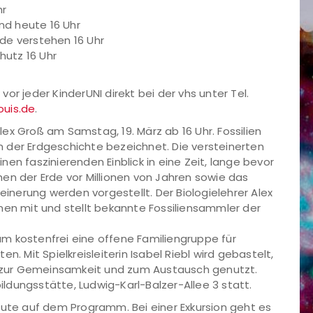
hr
nd heute 16 Uhr
de verstehen 16 Uhr
hutz 16 Uhr
or jeder KinderUNI direkt bei der vhs unter Tel.
ouis.de
.
x Groß am Samstag, 19. März ab 16 Uhr. Fossilien
 der Erdgeschichte bezeichnet. Die versteinerten
en faszinierenden Einblick in eine Zeit, lange bevor
en der Erde vor Millionen von Jahren sowie das
einerung werden vorgestellt. Der Biologielehrer Alex
nen mit und stellt bekannte Fossiliensammler der
aum kostenfrei eine offene Familiengruppe für
n. Mit Spielkreisleiterin Isabel Riebl wird gebastelt,
ie zur Gemeinsamkeit und zum Austausch genutzt.
bildungsstätte, Ludwig-Karl-Balzer-Allee 3 statt.
eute auf dem Programm. Bei einer Exkursion geht es