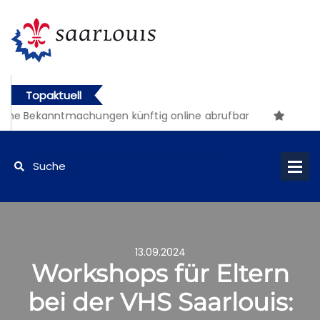
Topaktuell
che Bekanntmachungen künftig online abrufbar
13.09.2024
Workshops für Eltern
bei der VHS Saarlouis: