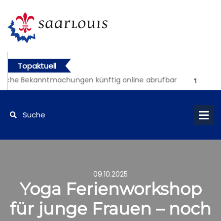
Topaktuell
iche Bekanntmachungen künftig online abrufbar
09.10.2025
Yoga Ferienworkshop
für junge Frauen – noch