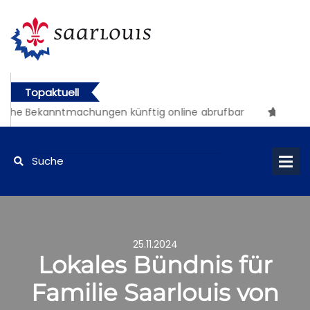
Topaktuell
che Bekanntmachungen künftig online abrufbar
25.11.2024
Lokales Bündnis für
Familie Saarlouis von